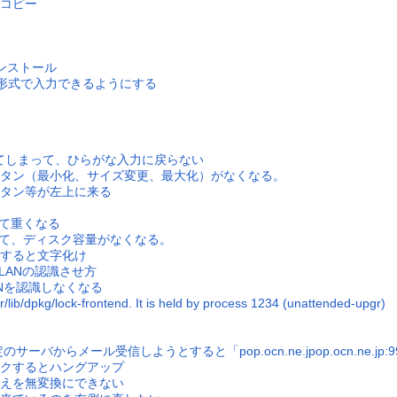
コピー
のインストール
をTeX形式で入力できるようにする
ってしまって、ひらがな入力に戻らない
タン（最小化、サイズ変更、最大化）がなくなる。
タン等が左上に来る
いて重くなる
されて、ディスク容量がなくなる。
すると文字化け
無線LANの認識させ方
Nを認識しなくなる
ar/lib/dpkg/lock-frontend. It is held by process 1234 (unattended-upgr)
定のサーバからメール受信しようとすると「pop.ocn.ne.jpop.ocn.ne.
クするとハングアップ
替えを無変換にできない