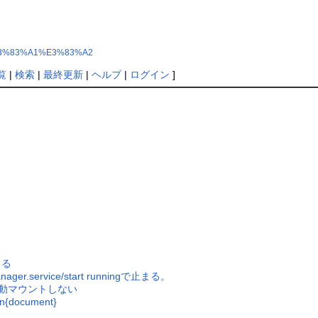
untu%E3%83%A1%E3%83%A2
覧
|
検索
|
最終更新
|
ヘルプ
|
ログイン
]
まる
ger.service/start runningで止まる。
自動マウントしない
{document}