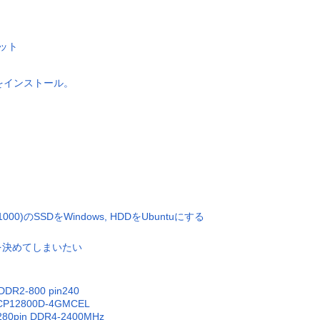
マット
derをインストール。
000)のSSDをWindows, HDDをUbuntuにする
を決めてしまいたい
DR2-800 pin240
CP12800D-4GMCEL
 280pin DDR4-2400MHz