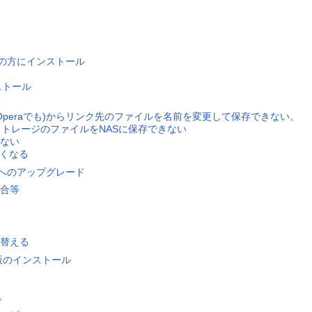
Dの方にインストール
ンストール
xでもOperaでも)からリンク先のファイルを名前を変更して保存できない。
lfストレージのファイルをNASに保存できない
ない
なくなる
4LTSへのアップグレード
合等
替える
mix版のインストール
ド