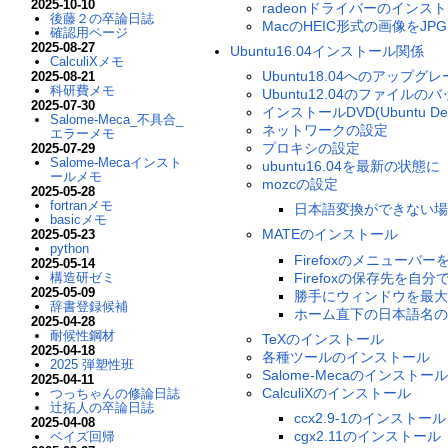
2025-10-10
radeonドライバーのインス
後藤２の卒論日誌
MacのHEIC形式の画像をJ
確認用ページ
2025-08-27
Ubuntu16.04インストール関係
CalculiXメモ
Ubuntu18.04へのアップグ
2025-08-21
科研費メモ
Ubuntu12.04のファイルの
2025-07-30
インストールDVD(Ubuntu D
Salome-Meca_不具合_
ネットワークの設定
エラーメモ
プロキシの設定
2025-07-29
Salome-Mecaインスト
ubuntu16.04を最新の状態に
ールメモ
mozcの設定
2025-05-28
fortranメモ
日本語変換ができない場
basicメモ
MATEのインストール
2025-05-23
python
Firefoxのメニューバ
2025-05-14
Firefoxの保存先を自
構造研ゼミ
2025-05-09
勝手にウィンドウを最大
辞書登録候補
ホーム直下の日本語名の
2025-04-28
耐候性鋼材
TeXのインストール
2025-04-18
各種ツールのインストール
2025 弾塑性班
Salome-Mecaのインストール
2025-04-11
CalculiXのインストール
つっちゃんの修論日誌
辻拓人の卒論日誌
ccx2.9-1のインストール
2025-04-08
cgx2.11のインストール
ベイズ回帰