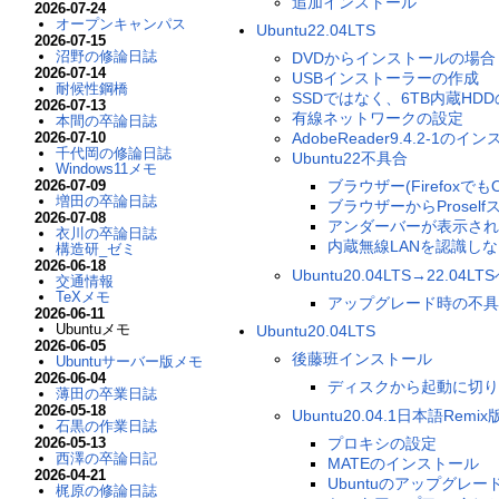
追加インストール
2026-07-24
オープンキャンパス
Ubuntu22.04LTS
2026-07-15
沼野の修論日誌
DVDからインストールの場合
2026-07-14
USBインストーラーの作成
耐候性鋼橋
SSDではなく、6TB内蔵HD
2026-07-13
有線ネットワークの設定
本間の卒論日誌
2026-07-10
AdobeReader9.4.2-1のイ
千代岡の修論日誌
Ubuntu22不具合
Windows11メモ
2026-07-09
ブラウザー(Firefo
増田の卒論日誌
ブラウザーからProse
2026-07-08
アンダーバーが表示され
衣川の卒論日誌
内蔵無線LANを認識し
構造研_ゼミ
2026-06-18
Ubuntu20.04LTS→22.0
交通情報
TeXメモ
アップグレード時の不具
2026-06-11
Ubuntuメモ
Ubuntu20.04LTS
2026-06-05
後藤班インストール
Ubuntuサーバー版メモ
2026-06-04
ディスクから起動に切り
薄田の卒業日誌
2026-05-18
Ubuntu20.04.1日本語Re
石黒の作業日誌
プロキシの設定
2026-05-13
西澤の卒論日記
MATEのインストール
2026-04-21
Ubuntuのアップグレー
梶原の修論日誌