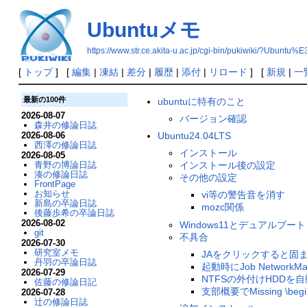
Ubuntuメモ
https://www.str.ce.akita-u.ac.jp/cgi-bin/pukiwiki/?Ub
[
トップ
] [
編集
|
凍結
|
差分
|
履歴
|
添付
|
リロード
] [
新規
|
一
最新の100件
ubuntuに特有のこと
2026-08-07
バージョン確認
森井の修論日誌
Ubuntu24.04LTS
2026-08-06
西澤の修論日誌
インストール
2026-08-05
インストール後の設定
青野の博論日誌
湊の修論日誌
その他の設定
FrontPage
お知らせ
vi等の警告音を消す
新島の卒論日誌
mozc関係
後藤歩希の卒論日誌
2026-08-02
Windows11とデュアルブート
git
不具合
2026-07-30
研究室メモ
JAをクリックすると固
丹羽の卒論日誌
起動時にJob NetworkMana
2026-07-29
NTFSの外付けHDDを
佐藤の修論日記
支部概要でMissing \begin
2026-07-28
辻の修論日誌