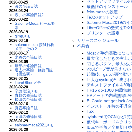
セットアップファイルの
2026-03-25
最低限のインストール
湊の卒論日誌
2026-03-24
fcitx-mozcの設定
森井の卒論日誌2
TeXのセットアップ
2026-03-22
Salome-Meca2019
Salome-Meca ビーム要
LibreOfficeの数式
素
2026-03-19
プリンターの設定
gimpメモ
リリーススケジュール
2026-03-18
salome-meca 接触解析
不具合
メモ その２
Mozcが半角英数にな
2026-03-17
米谷の卒論日誌
最大化したときの右上ボ
2026-03-09
閉じるボタン、最大化ボ
服部の修論日誌
viのビープ音が消えない
過去の卒論・修論日誌
起動後、gzipが裏で動
（構造研）
2026-02-25
巨大なsyslogが生成
LibreOfficeメモ
テキストファイルを印刷
2026-02-20
HP15 db-1000 内蔵
卒論修論メモ
HPノートの内蔵無線LA
青野の修論日誌
松田の卒論日誌
E: Could not get lock /v
2026-02-16
インストール時の不具合
真庭卒論日誌
TeX
2026-02-12
sylpheedでOCNなど特
岡田の修論日誌
2026-01-29
仮想キーボードをクリッ
salome-meca2021メモ
IBusで半角／全角切り
2026-01-20