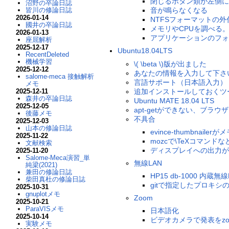
閉じるボタン類が左側に
沼野の卒論日誌
音が鳴らなくなる
皆川の修論日誌
2026-01-14
NTFSフォーマットの外
國井の卒論日誌
メモリやCPUを調べる
2026-01-13
アプリケーションのフォ
座屈解析
2025-12-17
Ubuntu18.04LTS
RecentDeleted
機械学習
\( \beta \)版が出ました
2025-12-12
あなたの情報を入力して下さ
salome-meca 接触解析
言語サポート（日本語入力）
メモ
追加インストールしておくツ
2025-12-11
森井の卒論日誌
Ubuntu MATE 18.04 LTS
2025-12-05
apt-getができない、ブ
後藤メモ
不具合
2025-12-03
山本の修論日誌
evince-thumbna
2025-11-22
mozcで\TeXコマン
文献検索
ディスプレイへの出力が
2025-11-20
Salome-Meca演習_単
無線LAN
純梁(2021)
兼田の修論日誌
HP15 db-1000 内蔵
柴田真杜の修論日誌
gitで指定したプロキシ
2025-10-31
gnuplotメモ
Zoom
2025-10-21
ParaVISメモ
日本語化
2025-10-14
ビデオカメラで発表をzo
実験メモ