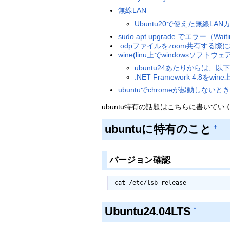
無線LAN
Ubuntu20で使えた無線LAN
sudo apt upgrade でエラー（Waiting f
.odpファイルをzoom共有する
wine(linu上でwindowsソフトウ
ubuntu24あたりからは、以
.NET Framework 4.8
ubuntuでchromeが起動しない
ubuntu特有の話題はこちらに書いてい
ubuntuに特有のこと
†
バージョン確認
†
 cat /etc/lsb-release
Ubuntu24.04LTS
†