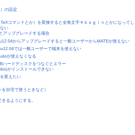
機）の設定
角英数（TeXコマンドとか）を変換すると全角文字￥ｂｅｇｉｎとかになって
ない
6.04とアップグレードする場合
untu12.04からアップグレードすると一般ユーザーからMATEが使えない
untu12.04では一般ユーザーで端末を使えない
sudoが使えなくなる
SBハードディスクをつなぐとエラー
2-libs)がインストールできない
トを変えたい
ンを自宅で使うときなど）
再起動できるようにする。