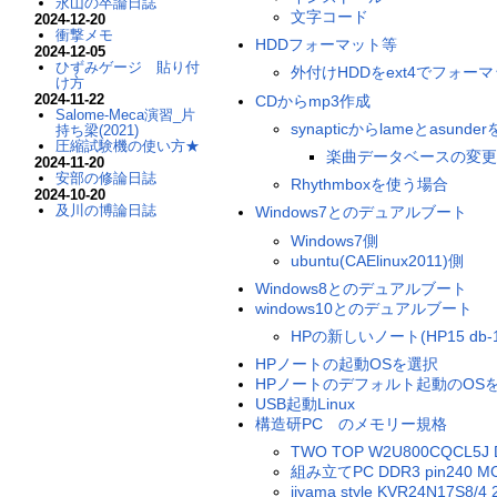
永山の卒論日誌
文字コード
2024-12-20
衝撃メモ
HDDフォーマット等
2024-12-05
ひずみゲージ 貼り付
外付けHDDをext4でフォー
け方
2024-11-22
CDからmp3作成
Salome-Meca演習_片
synapticからlameとasun
持ち梁(2021)
圧縮試験機の使い方★
楽曲データベースの変更
2024-11-20
安部の修論日誌
Rhythmboxを使う場合
2024-10-20
及川の博論日誌
Windows7とのデュアルブート
Windows7側
ubuntu(CAElinux2011)側
Windows8とのデュアルブート
windows10とのデュアルブート
HPの新しいノート(HP15 db-1
HPノートの起動OSを選択
HPノートのデフォルト起動のOS
USB起動Linux
構造研PC のメモリー規格
TWO TOP W2U800CQCL5J D
組み立てPC DDR3 pin240 M
iiyama style KVR24N17S8/4