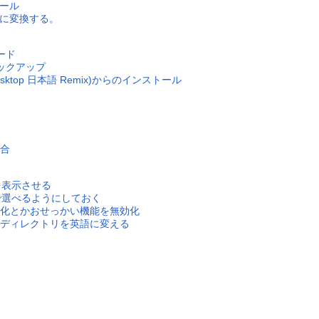
トール
PGに変換する。
レード
バックアップ
esktop 日本語 Remix)からのインストール
合
ーを表示させる
分で選べるようにしておく
化とかおせっかい機能を無効化
ディレクトリを英語に変える