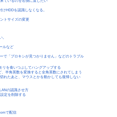
来ているのを右側に直したい
付けHDDを認識しなくなる。
。
ントサイズの変更
い。
ールなど
ラウザーで「プロキシが見つかりません」などのトラブル
ilerがメモリを食いつぶしてハングアップする
ドなど、半角英数を変換すると全角英数にされてしまう
切れたあと、マウスとかを動かしても復帰しない
無線LANの認識させ方
の設定を削除する
omで配信