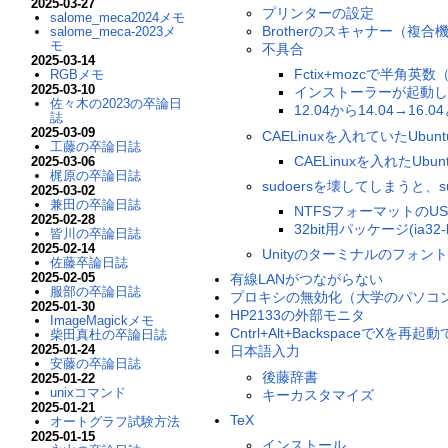
2025-03-27
プリンターの設定
salome_meca2024メモ
Brotherのスキャナー（複合
salome_meca-2023メ
モ
不具合
2025-03-14
Fctix+mozcで半
RGBメモ
2025-03-10
インストーラーが起動し
佐々木の2023の卒論日
12.04から14.04→1
誌
2025-03-09
CAELinuxを入れていたUb
工藤の卒論日誌
CAELinuxを入れたUb
2025-03-06
梶原の卒論日誌
sudoersを壊してしまうと、
2025-03-02
兼田の卒論日誌
NTFSフォーマットのU
2025-02-28
32bit用パッケージ(ia3
皆川の卒論日誌
2025-02-14
Unityのターミナルのフォン
佐藤卒論日誌
2025-02-05
有線LANがつながらない
服部の卒論日誌
プロキシの無効化（大学のパソコ
2025-01-30
HP2133の外部モニタ
ImageMagickメモ
Cntrl+Alt+BackspaceでXを
柴田真杜の卒論日誌
2025-01-24
日本語入力
安藤の卒論日誌
後藤辞書
2025-01-22
unixコマンド
キーカスタマイズ
2025-01-21
TeX
オートグラフ試験方法
2025-01-15
インストール