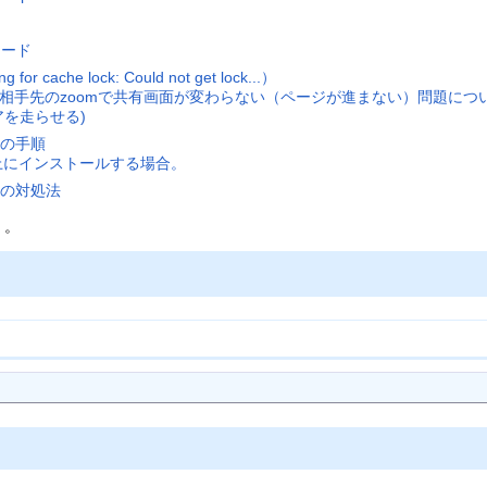
カード
or cache lock: Could not get lock...）
際に相手先のzoomで共有画面が変わらない（ページが進まない）問題につ
ェアを走らせる)
下の手順
をwine上にインストールする場合。
ときの対処法
く。