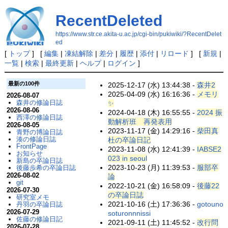
RecentDeleted
https://www.str.ce.akita-u.ac.jp/cgi-bin/pukiwiki/?RecentDelet
ed
[
トップ
] [
編集
|
凍結解除
|
差分
|
履歴
|
添付
|
リロード
] [
新規
|
一覧
|
検索
|
最終更新
|
ヘルプ
|
ログイン
]
最新の100件
2025-12-17 (水) 13:44:38 -
森井2
2025-04-09 (水) 16:16:36 -
メモリ
2026-08-07
森井の修論日誌
✨
2026-08-06
2024-04-18 (木) 16:55:55 -
2024 振
西澤の修論日誌
動解析班 再発表用
2026-08-05
2023-11-17 (金) 14:29:16 -
柴田真
青野の博論日誌
湊の修論日誌
杜の卒論日記
FrontPage
2023-11-08 (水) 12:41:39 -
IABSE2
お知らせ
023 in seoul
新島の卒論日誌
2023-10-23 (月) 11:39:53 -
服部卒
後藤歩希の卒論日誌
2026-08-02
論
git
2022-10-21 (金) 16:58:09 -
後藤22
2026-07-30
の卒論日誌
研究室メモ
2021-10-16 (土) 17:36:36 -
gotouno
丹羽の卒論日誌
2026-07-29
soturonnnissi
佐藤の修論日記
2021-09-11 (土) 11:45:52 -
改行問
2026-07-28