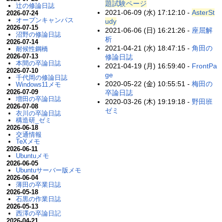
題試験ページ
辻の修論日誌
2021-06-09 (水) 17:12:10 -
AsterSt
2026-07-24
オープンキャンパス
udy
2026-07-15
2021-06-06 (日) 16:21:26 -
座屈解
沼野の修論日誌
析
2026-07-14
2021-04-21 (水) 18:47:15 -
角田の
耐候性鋼橋
2026-07-13
修論日誌
本間の卒論日誌
2021-04-19 (月) 16:59:40 -
FrontPa
2026-07-10
ge
千代岡の修論日誌
2020-05-22 (金) 10:55:51 -
梅田の
Windows11メモ
2026-07-09
卒論日誌
増田の卒論日誌
2020-03-26 (木) 19:19:18 -
野田班
2026-07-08
ゼミ
衣川の卒論日誌
構造研_ゼミ
2026-06-18
交通情報
TeXメモ
2026-06-11
Ubuntuメモ
2026-06-05
Ubuntuサーバー版メモ
2026-06-04
薄田の卒業日誌
2026-05-18
石黒の作業日誌
2026-05-13
西澤の卒論日記
2026-04-21