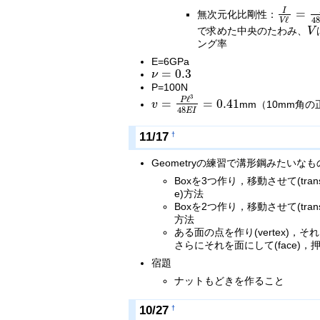
I
=
無次元化比剛性：
I
V
ℓ
=
P
ℓ
3
4
ℓ
48
V
で求めた中央のたわみ、
V
V
ング率
E=6GPa
=
0.3
ν
ν
=
0.3
P=100N
3
ℓ
P
=
=
0.41
v
mm（10mm角
v
=
P
ℓ
3
48
E
I
=
0.41
48
E
I
11/17
†
Geometryの練習で溝形鋼みたいな
Boxを3つ作り，移動させて(transl
e)方法
Boxを2つ作り，移動させて(transl
方法
ある面の点を作り(vertex)，それ
さらにそれを面にして(face)，押し出
宿題
ナットもどきを作ること
10/27
†