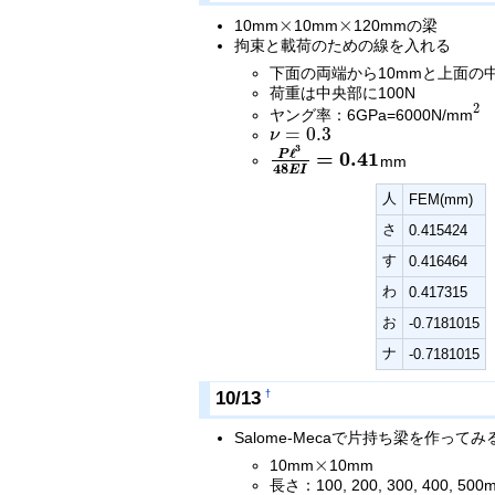
×
×
10mm
10mm
120mmの梁
×
×
拘束と載荷のための線を入れる
下面の両端から10mmと上面の
荷重は中央部に100N
2
ヤング率：6GPa=6000N/mm
2
=
0.3
ν
ν
=
0.3
3
ℓ
=
0
.
4
1
P
mm
P
ℓ
3
48
E
I
=
0.41
4
8
E
I
人
FEM(mm)
さ
0.415424
す
0.416464
わ
0.417315
お
-0.7181015
ナ
-0.7181015
10/13
†
Salome-Mecaで片持ち梁を作ってみ
×
10mm
10mm
×
長さ：100, 200, 300, 400, 500