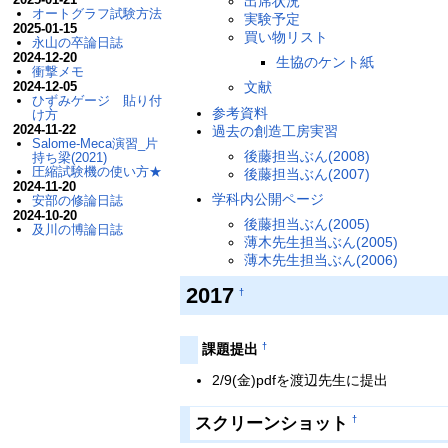
出席状況
オートグラフ試験方法
実験予定
2025-01-15
買い物リスト
永山の卒論日誌
2024-12-20
生協のケント紙
衝撃メモ
2024-12-05
文献
ひずみゲージ 貼り付
参考資料
け方
2024-11-22
過去の創造工房実習
Salome-Meca演習_片
後藤担当ぶん(2008)
持ち梁(2021)
圧縮試験機の使い方★
後藤担当ぶん(2007)
2024-11-20
学科内公開ページ
安部の修論日誌
2024-10-20
後藤担当ぶん(2005)
及川の博論日誌
薄木先生担当ぶん(2005)
薄木先生担当ぶん(2006)
2017
†
†
課題提出
2/9(金)pdfを渡辺先生に提出
スクリーンショット
†