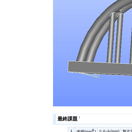
最終課題
†
3
人
たわみ(mm)
無次
体積(mm
)
3