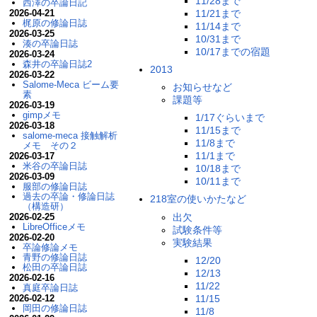
11/28まで
西澤の卒論日記
11/21まで
2026-04-21
梶原の修論日誌
11/14まで
2026-03-25
10/31まで
湊の卒論日誌
10/17までの宿題
2026-03-24
森井の卒論日誌2
2013
2026-03-22
Salome-Meca ビーム要
お知らせなど
素
課題等
2026-03-19
gimpメモ
1/17ぐらいまで
2026-03-18
11/15まで
salome-meca 接触解析
11/8まで
メモ その２
11/1まで
2026-03-17
米谷の卒論日誌
10/18まで
2026-03-09
10/11まで
服部の修論日誌
過去の卒論・修論日誌
218室の使いかたなど
（構造研）
出欠
2026-02-25
LibreOfficeメモ
試験条件等
2026-02-20
実験結果
卒論修論メモ
青野の修論日誌
12/20
松田の卒論日誌
12/13
2026-02-16
11/22
真庭卒論日誌
11/15
2026-02-12
岡田の修論日誌
11/8