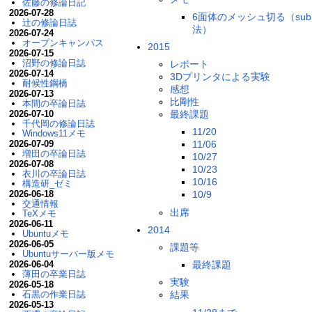
佐藤の修論日記
2026-07-28
6面体のメッシュ切る（sub
辻の修論日誌
法）
2026-07-24
オープンキャンパス
2015
2026-07-15
沼野の修論日誌
レポート
2026-07-14
3Dプリンタによる実験
耐候性鋼橋
感想
2026-07-13
比剛性
本間の卒論日誌
2026-07-10
最終課題
千代岡の修論日誌
11/20
Windows11メモ
2026-07-09
11/06
増田の卒論日誌
10/27
2026-07-08
10/23
衣川の卒論日誌
10/16
構造研_ゼミ
2026-06-18
10/9
交通情報
出席
TeXメモ
2026-06-11
2014
Ubuntuメモ
2026-06-05
課題等
Ubuntuサーバー版メモ
2026-06-04
最終課題
薄田の卒業日誌
実験
2026-05-18
石黒の作業日誌
結果
2026-05-13