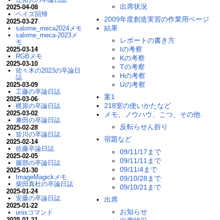
出席状況
2025-04-08
ベイズ回帰
2009年度創造実習の作業用ページ
2025-03-27
結果
salome_meca2024メモ
salome_meca-2023メ
レポートの書き方
モ
Iの考察
2025-03-14
RGBメモ
Kの考察
2025-03-10
Tの考察
佐々木の2023の卒論日
Hの考察
誌
Uの考察
2025-03-09
工藤の卒論日誌
案1
2025-03-06
218室の使いかたなど
梶原の卒論日誌
2025-03-02
メモ、ノウハウ、こつ、その他
兼田の卒論日誌
反転らせん折り
2025-02-28
皆川の卒論日誌
宿題など
2025-02-14
佐藤卒論日誌
09/11/17まで
2025-02-05
09/11/11まで
服部の卒論日誌
09/11/4まで
2025-01-30
ImageMagickメモ
09/10/28まで
柴田真杜の卒論日誌
09/10/21まで
2025-01-24
安藤の卒論日誌
出席
2025-01-22
お知らせ
unixコマンド
2025-01-21