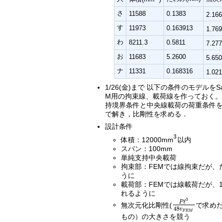
さ
11588
0.1383
2.16
す
11973
0.163913
1.76
わ
8211.3
0.5811
7.27
お
11683
5.2600
5.65
ナ
11331
0.168316
1.02
1/26(金)まで 以下の条件のモデルをS
M用の拘束線、載荷線を作っておく。 
持境界条件と中央線載荷の荷重条件を入れて
で解き，比剛性を求める．
設計条件
3
体積：12000mm
以内
3
スパン：100mm
単純支持中央載荷
拘束部：FEMでは線拘束だが、
うに
載荷部：FEMでは線載荷だが、
れるように
3
ℓ
P
無次元化比剛性(
で求め
P
ℓ
3
48
v
F
E
M
48
v
F
E
M
もの）の大きさを競う