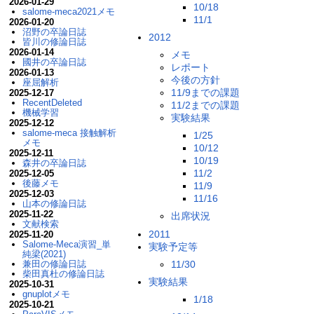
2026-01-29
10/18
salome-meca2021メモ
11/1
2026-01-20
沼野の卒論日誌
2012
皆川の修論日誌
2026-01-14
メモ
國井の卒論日誌
レポート
2026-01-13
今後の方針
座屈解析
11/9までの課題
2025-12-17
RecentDeleted
11/2までの課題
機械学習
実験結果
2025-12-12
salome-meca 接触解析
1/25
メモ
10/12
2025-12-11
10/19
森井の卒論日誌
11/2
2025-12-05
後藤メモ
11/9
2025-12-03
11/16
山本の修論日誌
2025-11-22
出席状況
文献検索
2011
2025-11-20
Salome-Meca演習_単
実験予定等
純梁(2021)
11/30
兼田の修論日誌
柴田真杜の修論日誌
実験結果
2025-10-31
gnuplotメモ
1/18
2025-10-21