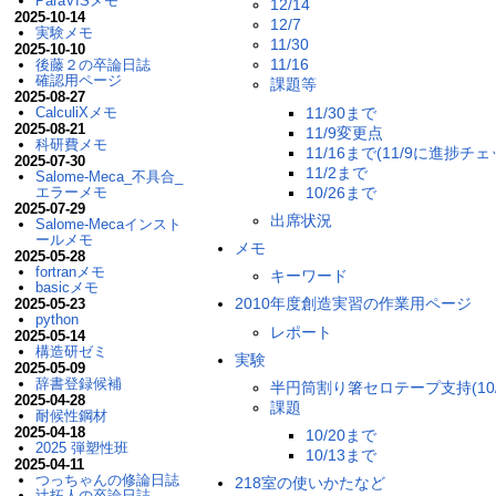
ParaVISメモ
12/14
2025-10-14
12/7
実験メモ
11/30
2025-10-10
11/16
後藤２の卒論日誌
確認用ページ
課題等
2025-08-27
11/30まで
CalculiXメモ
2025-08-21
11/9変更点
科研費メモ
11/16まで(11/9に進捗チ
2025-07-30
11/2まで
Salome-Meca_不具合_
10/26まで
エラーメモ
2025-07-29
出席状況
Salome-Mecaインスト
ールメモ
メモ
2025-05-28
fortranメモ
キーワード
basicメモ
2010年度創造実習の作業用ページ
2025-05-23
python
レポート
2025-05-14
構造研ゼミ
実験
2025-05-09
辞書登録候補
半円筒割り箸セロテープ支持(10/
2025-04-28
課題
耐候性鋼材
2025-04-18
10/20まで
2025 弾塑性班
10/13まで
2025-04-11
つっちゃんの修論日誌
218室の使いかたなど
辻拓人の卒論日誌