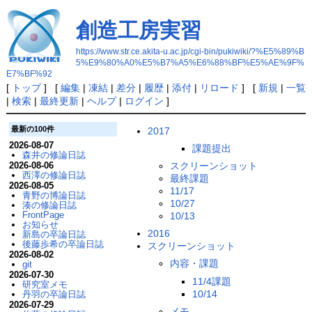
創造工房実習
https://www.str.ce.akita-u.ac.jp/cgi-bin/pukiwiki/?%E5%89%B
5%E9%80%A0%E5%B7%A5%E6%88%BF%E5%AE%9F%
E7%BF%92
[
トップ
] [
編集
|
凍結
|
差分
|
履歴
|
添付
|
リロード
] [
新規
|
一覧
|
検索
|
最終更新
|
ヘルプ
|
ログイン
]
最新の100件
2017
2026-08-07
課題提出
森井の修論日誌
スクリーンショット
2026-08-06
西澤の修論日誌
最終課題
2026-08-05
11/17
青野の博論日誌
10/27
湊の修論日誌
FrontPage
10/13
お知らせ
2016
新島の卒論日誌
後藤歩希の卒論日誌
スクリーンショット
2026-08-02
内容・課題
git
2026-07-30
11/4課題
研究室メモ
10/14
丹羽の卒論日誌
2026-07-29
メモ