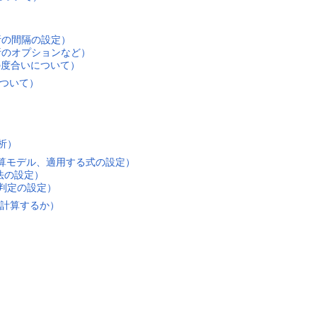
（解析の間隔の設定）
 （解析のオプションなど）
（変化の度合いについて）
定について）
）
解析）
（計算モデル、適用する式の設定）
法の設定）
束判定の設定）
数値を計算するか）