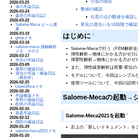
引張の場合
2026-03-25
湊の卒論日誌
数値の確認
2026-03-24
森井の卒論日誌2
任意の点の数値を確認し
2026-03-22
変化の度合いを10段階で確認
Salome-Meca ビーム要
素
2026-03-19
はじめに
†
gimpメモ
2026-03-18
salome-meca 接触解析
Salome-Mecaで行う（FE
メモ その２
弾性解析→物体にかかる力がゼロ
2026-03-17
弾塑性解析→物体にかかる力がゼ
米谷の卒論日誌
2026-03-09
また、弾性線形解析は荷重-変位
服部の修論日誌
過去の卒論・修論日誌
モデルについて、今回はシンプル
（構造研）
2026-02-25
使用ツールについて、今回の説明ではS
LibreOfficeメモ
2026-02-20
卒論修論メモ
Salome-Mecaの起
青野の修論日誌
松田の卒論日誌
2026-02-16
真庭卒論日誌
Salome-Meca2021を起動
†
2026-02-12
岡田の修論日誌
2026-01-29
左上の「新しいドキュメント」を
salome-meca2021メモ
2026-01-20