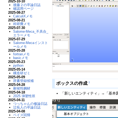
2025-10-10
後藤２の卒論日誌
確認用ページ
2025-08-27
CalculiXメモ
2025-08-21
科研費メモ
2025-07-30
Salome-Meca_不具合_
エラーメモ
2025-07-29
Salome-Mecaインスト
ールメモ
2025-05-28
fortranメモ
basicメモ
2025-05-23
python
2025-05-14
構造研ゼミ
2025-05-09
辞書登録候補
ボックスの作成
†
2025-04-28
耐候性鋼材
2025-04-18
「新しいエンティティ」→「基本
2025 弾塑性班
2025-04-11
つっちゃんの修論日誌
辻拓人の卒論日誌
2025-04-08
ベイズ回帰