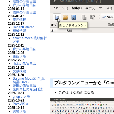
沼野の卒論日誌
皆川の修論日誌
2026-01-14
國井の卒論日誌
2026-01-13
座屈解析
2025-12-17
RecentDeleted
機械学習
2025-12-12
salome-meca 接触解析
メモ
2025-12-11
森井の卒論日誌
2025-12-05
後藤メモ
2025-12-03
山本の修論日誌
2025-11-22
文献検索
2025-11-20
Salome-Meca演習_単
純梁(2021)
プルダウンメニューから「Geom
兼田の修論日誌
柴田真杜の修論日誌
このような画面になる
2025-10-31
gnuplotメモ
2025-10-21
ParaVISメモ
2025-10-14
実験メモ