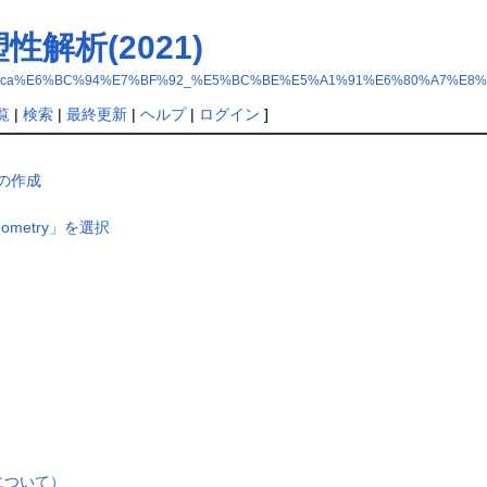
塑性解析(2021)
wiki/?Salome-Meca%E6%BC%94%E7%BF%92_%E5%BC%BE%E5%A1%91%E6%80%A7
覧
|
検索
|
最終更新
|
ヘルプ
|
ログイン
]
リの作成
metry」を選択
方法について）