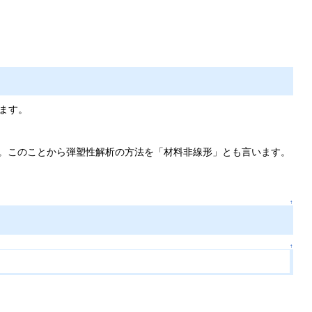
ります。
ん。このことから弾塑性解析の方法を「材料非線形」とも言います。
↑
↑