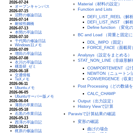
2026-07-24
Material（材料の設定）
オープンキャンパス
Function and Lists
2026-07-15
沼野の修論日誌
DEFI_LIST_REEL
2026-07-14
DEFI_LIST_INST
耐候性鋼橋
Define function 
2026-07-13
本間の卒論日誌
BC and Load （荷重と固
2026-07-10
千代岡の修論日誌
DDL_IMPO（固定）
Windows11メモ
FORCE_FACE（面載荷
2026-07-09
増田の卒論日誌
Analysys（設定をまとめる）
2026-07-08
STAT_NON_LINE（非線形
衣川の卒論日誌
構造研_ゼミ
COMPORTEMENT
2026-06-18
NEWTON（ニュートン
交通情報
CONVERGENCE（収
TeXメモ
2026-06-11
Post Processing（どの
Ubuntuメモ
2026-06-05
CALC_CHAMP
Ubuntuサーバー版メモ
2026-06-04
Output（出力設定）
薄田の卒業日誌
History Viewで計算
2026-05-18
石黒の作業日誌
Paravisで計算結果の確認
2026-05-13
変形の確認
西澤の卒論日記
2026-04-21
曲げの場合
梶原の修論日誌