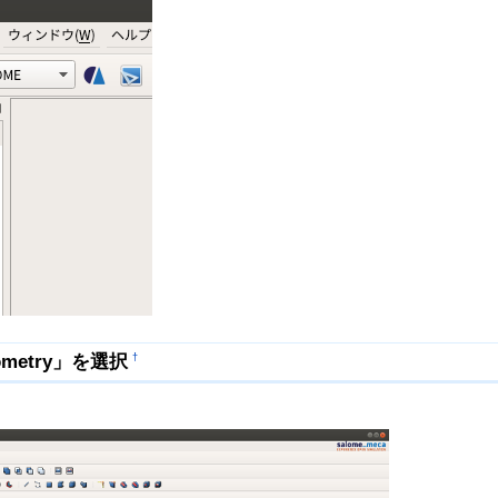
etry」を選択
†