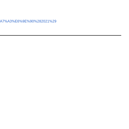
%E8%A7%A3%E6%9E%90%282021%29