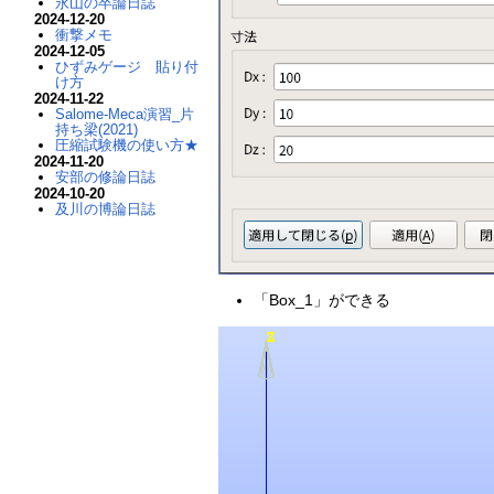
永山の卒論日誌
2024-12-20
衝撃メモ
2024-12-05
ひずみゲージ 貼り付
け方
2024-11-22
Salome-Meca演習_片
持ち梁(2021)
圧縮試験機の使い方★
2024-11-20
安部の修論日誌
2024-10-20
及川の博論日誌
「Box_1」ができる