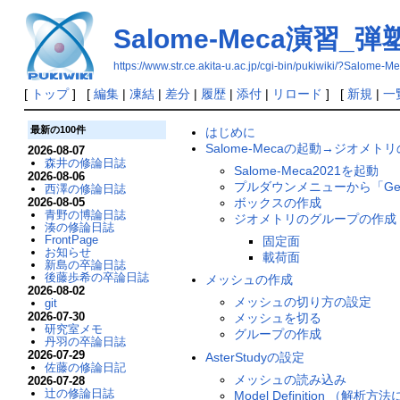
Salome-Meca演習_弾
https://www.str.ce.akita-u.ac.jp/cgi-bin/puki
[
トップ
] [
編集
|
凍結
|
差分
|
履歴
|
添付
|
リロード
] [
新規
|
一
最新の100件
はじめに
Salome-Mecaの起動→ジオメト
2026-08-07
森井の修論日誌
Salome-Meca2021を起動
2026-08-06
プルダウンメニューから「Geo
西澤の修論日誌
ボックスの作成
2026-08-05
青野の博論日誌
ジオメトリのグループの作成
湊の修論日誌
FrontPage
固定面
お知らせ
載荷面
新島の卒論日誌
後藤歩希の卒論日誌
メッシュの作成
2026-08-02
メッシュの切り方の設定
git
2026-07-30
メッシュを切る
研究室メモ
グループの作成
丹羽の卒論日誌
2026-07-29
AsterStudyの設定
佐藤の修論日記
メッシュの読み込み
2026-07-28
辻の修論日誌
Model Definition （解析