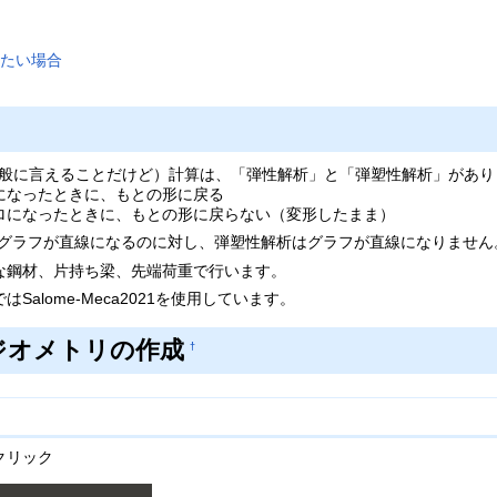
たい場合
M解析全般に言えることだけど）計算は、「弾性解析」と「弾塑性解析」があ
になったときに、もとの形に戻る
ロになったときに、もとの形に戻らない（変形したまま）
のグラフが直線になるのに対し、弾塑性解析はグラフが直線になりませ
な鋼材、片持ち梁、先端荷重で行います。
alome-Meca2021を使用しています。
動→ジオメトリの作成
†
クリック