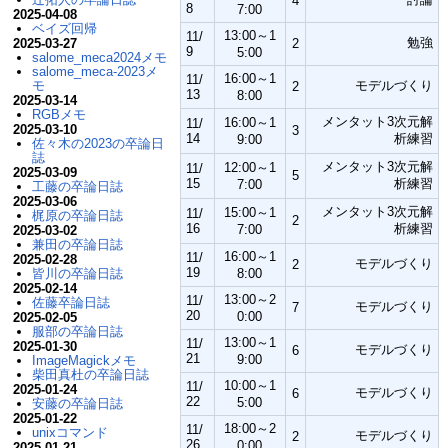
4
8
7:00
2025-04-08
ベイズ回帰
13:00～1
11/
勉強
2025-03-27
2
9
5:00
salome_meca2024メモ
salome_meca-2023メ
16:00～1
11/
モ
モデルづくり
2
13
8:00
2025-03-14
RGBメモ
メンタット3次元解
16:00～1
11/
2025-03-10
3
14
析練習
9:00
佐々木の2023の卒論日
誌
メンタット3次元解
12:00～1
11/
2025-03-09
5
15
析練習
7:00
工藤の卒論日誌
2025-03-06
メンタット3次元解
15:00～1
11/
梶原の卒論日誌
2
16
析練習
7:00
2025-03-02
兼田の卒論日誌
16:00～1
11/
2025-02-28
モデルづくり
2
19
皆川の卒論日誌
8:00
2025-02-14
13:00～2
11/
佐藤卒論日誌
モデルづくり
7
20
0:00
2025-02-05
服部の卒論日誌
13:00～1
11/
2025-01-30
モデルづくり
6
21
9:00
ImageMagickメモ
柴田真杜の卒論日誌
10:00～1
11/
2025-01-24
モデルづくり
6
22
5:00
安藤の卒論日誌
2025-01-22
18:00～2
11/
unixコマンド
モデルづくり
2
26
0:00
2025-01-21