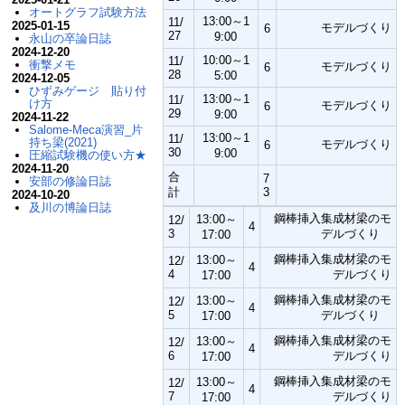
オートグラフ試験方法
13:00～1
11/
2025-01-15
モデルづくり
6
27
9:00
永山の卒論日誌
2024-12-20
10:00～1
11/
衝撃メモ
モデルづくり
6
28
5:00
2024-12-05
ひずみゲージ 貼り付
13:00～1
11/
け方
モデルづくり
6
29
9:00
2024-11-22
Salome-Meca演習_片
13:00～1
11/
持ち梁(2021)
モデルづくり
6
30
9:00
圧縮試験機の使い方★
2024-11-20
合
7
安部の修論日誌
計
3
2024-10-20
及川の博論日誌
鋼棒挿入集成材梁のモ
13:00～
12/
4
3
デルづくり
17:00
鋼棒挿入集成材梁のモ
13:00～
12/
4
4
デルづくり
17:00
鋼棒挿入集成材梁のモ
13:00～
12/
4
5
デルづくり
17:00
鋼棒挿入集成材梁のモ
13:00～
12/
4
6
デルづくり
17:00
鋼棒挿入集成材梁のモ
13:00～
12/
4
7
デルづくり
17:00