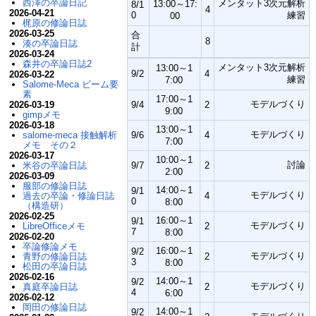
西澤の卒論日記
メンタット3次元解析
13:00～17:
8/1
4
2026-04-21
0
練習
00
梶原の修論日誌
2026-03-25
合
8
湊の卒論日誌
計
2026-03-24
森井の卒論日誌2
メンタット3次元解析
13:00～1
9/2
4
2026-03-22
練習
7:00
Salome-Meca ビーム要
素
17:00～1
モデルづくり
2026-03-19
9/4
2
9:00
gimpメモ
2026-03-18
13:00～1
モデルづくり
salome-meca 接触解析
9/6
4
7:00
メモ その２
2026-03-17
10:00～1
討論
米谷の卒論日誌
9/7
2
2:00
2026-03-09
服部の修論日誌
14:00～1
9/1
モデルづくり
過去の卒論・修論日誌
4
0
8:00
（構造研）
2026-02-25
16:00～1
9/1
モデルづくり
LibreOfficeメモ
2
7
8:00
2026-02-20
卒論修論メモ
16:00～1
9/2
モデルづくり
青野の修論日誌
2
3
8:00
松田の卒論日誌
2026-02-16
14:00～1
9/2
モデルづくり
真庭卒論日誌
2
4
6:00
2026-02-12
岡田の修論日誌
14:00～1
9/2