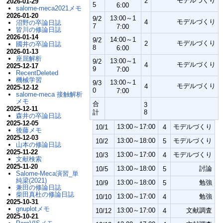
モデルづくり
2
2026-01-29
5
6:00
salome-meca2021メモ
2026-01-20
13:00～1
9/2
モデルづくり
4
沼野の卒論日誌
7
7:00
皆川の修論日誌
2026-01-14
14:00～1
9/2
モデルづくり
2
國井の卒論日誌
8
6:00
2026-01-13
座屈解析
13:00～1
9/2
モデルづくり
4
2025-12-17
9
7:00
RecentDeleted
機械学習
13:00～1
9/3
モデルづくり
4
2025-12-12
0
7:00
salome-meca 接触解析
メモ
合
3
2025-12-11
計
8
森井の卒論日誌
2025-12-05
13:00～17:00
モデルづくり
10/1
4
後藤メモ
2025-12-03
13:00～18:00
モデルづくり
10/2
5
山本の修論日誌
2025-11-22
13:00～17:00
モデルづくり
10/3
4
文献検索
2025-11-20
13:00～18:00
討論
10/5
5
Salome-Meca演習_単
純梁(2021)
13:00～18:00
勉強
10/9
5
兼田の修論日誌
柴田真杜の修論日誌
13:00～17:00
勉強
10/10
4
2025-10-31
gnuplotメモ
13:00～17:00
文献調査
10/12
4
2025-10-21