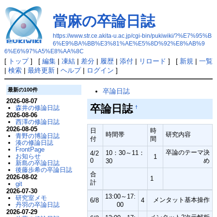
當麻の卒論日誌
https://www.str.ce.akita-u.ac.jp/cgi-bin/pukiwiki/?%E7%95%B
6%E9%BA%BB%E3%81%AE%E5%8D%92%E8%AB%9
6%E6%97%A5%E8%AA%8C
[
トップ
] [
編集
|
凍結
|
差分
|
履歴
|
添付
|
リロード
] [
新規
|
一覧
|
検索
|
最終更新
|
ヘルプ
|
ログイン
]
最新の100件
卒論日誌
2026-08-07
卒論日誌
森井の修論日誌
†
2026-08-06
西澤の修論日誌
2026-08-05
日
時
時間帯
研究内容
青野の博論日誌
付
間
湊の修論日誌
FrontPage
卒論のテーマ決
10：30～11：
4/2
お知らせ
1
0
め
30
新島の卒論日誌
後藤歩希の卒論日誌
合
2026-08-02
1
計
git
2026-07-30
13:00～17:
研究室メモ
メンタット基本操作
6/8
4
丹羽の卒論日誌
00
2026-07-29