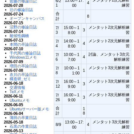
メンタット2次元解析
13:00～17:
6/2
佐藤の修論日記
4
1
練習
2026-07-28
00
辻の修論日誌
合
2026-07-24
8
オープンキャンパス
計
2026-07-15
沼野の修論日誌
メンタット2次元解析練
15:00～1
7/
3
2026-07-14
3
習
8:00
耐候性鋼橋
2026-07-13
メンタット2次元解析練
14:00～1
7/
4
本間の卒論日誌
4
習
8:00
2026-07-10
千代岡の修論日誌
討論、メンタット3次元
10:00～1
7/
4
Windows11メモ
6
解析練習
7:00
2026-07-09
増田の卒論日誌
メンタット3次元解析練
10:00～1
7/
2026-07-08
1
8
習
1:00
衣川の卒論日誌
構造研_ゼミ
メンタット3次元解析練
16:00～1
7/
2026-06-18
3
12
習
9:00
交通情報
TeXメモ
メンタット3次元解析練
16:00～1
7/
2026-06-11
3
26
習
9:00
Ubuntuメモ
2026-06-05
合
1
Ubuntuサーバー版メモ
計
8
2026-06-04
薄田の卒業日誌
メンタット3次元解析
2026-05-18
13:00～17:
8/9
4
石黒の作業日誌
練習
00
2026-05-13