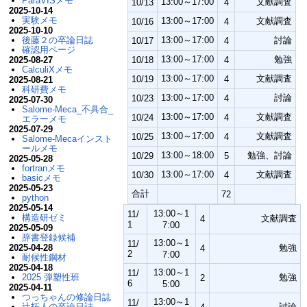
ParaVISメモ
13:00～17:00
文献調査
10/13
4
2025-10-14
実験メモ
13:00～17:00
文献調査
10/16
4
2025-10-10
後藤２の卒論日誌
13:00～17:00
討論
10/17
4
確認用ページ
13:00～17:00
勉強
2025-08-27
10/18
4
CalculiXメモ
13:00～17:00
文献調査
10/19
4
2025-08-21
科研費メモ
13:00～17:00
討論
10/23
4
2025-07-30
Salome-Meca_不具合_
13:00～17:00
文献調査
10/24
4
エラーメモ
2025-07-29
13:00～17:00
文献調査
10/25
4
Salome-Mecaインスト
ールメモ
13:00～18:00
勉強、討論
10/29
5
2025-05-28
fortranメモ
13:00～17:00
文献調査
10/30
4
basicメモ
2025-05-23
合計
72
python
2025-05-14
13:00～1
11/
構造研ゼミ
文献調査
4
1
7:00
2025-05-09
辞書登録候補
13:00～1
11/
2025-04-28
勉強
4
2
7:00
耐候性鋼材
2025-04-18
13:00～1
11/
2025 弾塑性班
勉強
2
6
5:00
2025-04-11
つっちゃんの修論日誌
13:00～1
11/
辻拓人の卒論日誌
討論