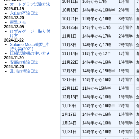
10月11日
16時から17時
1時間
オートグラフ試験方法
2025-01-15
10月18日
14時半から16時半
2時間
永山の卒論日誌
2024-12-20
10月21日
12時半から16時
3時間半
衝撃メモ
2024-12-05
10月25日
14時半から17時
2時間半
ひずみゲージ 貼り付
け方
11月1日
14時半から17時
2時間半
2024-11-22
Salome-Meca演習_片
11月8日
14時半から17時
2時間半
持ち梁(2021)
圧縮試験機の使い方★
11月14日
11時半から12半
1時間
2024-11-20
11月22日
14時半から16時
1時間半
安部の修論日誌
2024-10-20
12月3日
14時半から15時半
1時間
及川の博論日誌
12月6日
14時半から16時
1時間半
12月11日
11時から15時半
1時間
12月13日
14時半から16時
1時間半
1月10日
14時半から16時半
2時間
1月17日
14時半から16時
1時間半
1月24日
14時半から16時
1時間半
1月31日
14時半から16時
1時間半