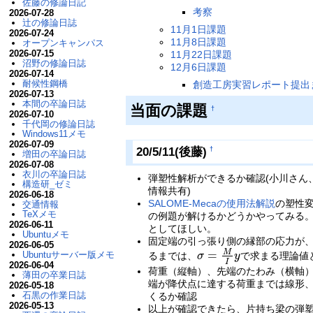
佐藤の修論日記
考察
2026-07-28
辻の修論日誌
11月1日課題
2026-07-24
11月8日課題
オープンキャンパス
2026-07-15
11月22日課題
沼野の修論日誌
12月6日課題
2026-07-14
耐候性鋼橋
創造工房実習レポート提出
2026-07-13
本間の卒論日誌
当面の課題
†
2026-07-10
千代岡の修論日誌
Windows11メモ
2026-07-09
20/5/11(後藤)
†
増田の卒論日誌
2026-07-08
衣川の卒論日誌
弾塑性解析ができるか確認(小川さん
構造研_ゼミ
情報共有)
2026-06-18
SALOME-Mecaの使用法解説
の塑性変
交通情報
TeXメモ
の例題が解けるかどうかやってみる
2026-06-11
としてほしい。
Ubuntuメモ
固定端の引っ張り側の縁部の応力が、降伏
2026-06-05
M
=
Ubuntuサーバー版メモ
るまでは、
σ
y
で求まる理論値
σ
=
M
I
y
I
2026-06-04
荷重（縦軸）、先端のたわみ（横軸
薄田の卒業日誌
端が降伏点に達する荷重までは線形
2026-05-18
石黒の作業日誌
くるか確認
2026-05-13
以上が確認できたら、片持ち梁の弾塑