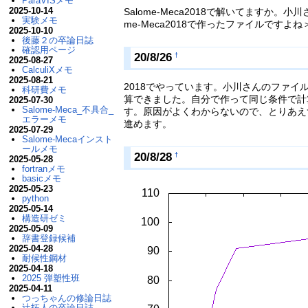
ParaVISメモ
2025-10-14
Salome-Meca2018で解いてますか。小川さんの
実験メモ
me-Meca2018で作ったファイルですよ
2025-10-10
後藤２の卒論日誌
確認用ページ
20/8/26
†
2025-08-27
CalculiXメモ
2025-08-21
2018でやっています。小川さんのファイ
科研費メモ
算できました。自分で作って同じ条件で計
2025-07-30
Salome-Meca_不具合_
す。原因がよくわからないので、とりあえ
エラーメモ
進めます。
2025-07-29
Salome-Mecaインスト
ールメモ
20/8/28
†
2025-05-28
fortranメモ
basicメモ
2025-05-23
python
2025-05-14
構造研ゼミ
2025-05-09
辞書登録候補
2025-04-28
耐候性鋼材
2025-04-18
2025 弾塑性班
2025-04-11
つっちゃんの修論日誌
辻拓人の卒論日誌