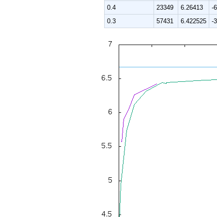
0.4
23349
6.26413
-
0.3
57431
6.422525
-