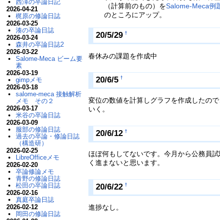
西澤の卒論日記
（計算前のもの）を
Salome-Mec
2026-04-21
のところにアップ。
梶原の修論日誌
2026-03-25
湊の卒論日誌
20/5/29
†
2026-03-24
森井の卒論日誌2
2026-03-22
春休みの課題を作成中
Salome-Meca ビーム要
素
2026-03-19
20/6/5
†
gimpメモ
2026-03-18
salome-meca 接触解析
変位の数値を計算しグラフを作成したので、
メモ その２
2026-03-17
いく。
米谷の卒論日誌
2026-03-09
服部の修論日誌
20/6/12
†
過去の卒論・修論日誌
（構造研）
2026-02-25
ほぼ何もしてないです。今月から公務員試
LibreOfficeメモ
く進まないと思います。
2026-02-20
卒論修論メモ
青野の修論日誌
松田の卒論日誌
20/6/22
†
2026-02-16
真庭卒論日誌
進捗なし。
2026-02-12
岡田の修論日誌