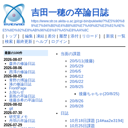
吉田一穂の卒論日誌
https://www.str.ce.akita-u.ac.jp/cgi-bin/pukiwiki/?%E5%90%8
9%E7%94%B0%E4%B8%80%E7%A9%82%E3%81%AE%
E5%8D%92%E8%AB%96%E6%97%A5%E8%AA%8C
[
トップ
] [
編集
|
凍結
|
差分
|
履歴
|
添付
|
リロード
] [
新規
|
一覧
|
検索
|
最終更新
|
ヘルプ
|
ログイン
]
最新の100件
当面の課題
2026-08-07
20/5/11(後藤)
森井の修論日誌
20/5/29
2026-08-06
20/6/5
西澤の修論日誌
20/6/12
2026-08-05
青野の博論日誌
20/6/22
湊の修論日誌
20/8/25
FrontPage
お知らせ
後藤ちゃちゃ(20/8/25)
新島の卒論日誌
後藤歩希の卒論日誌
20/8/26
2026-08-02
20/8/28
git
2026-07-30
日誌
研究室メモ
10月18日課題 [14#aa2e3194]
丹羽の卒論日誌
2026-07-29
10月25日課題