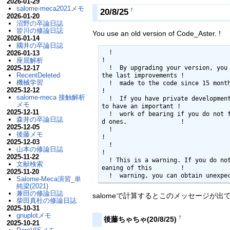
2026-01-29
salome-meca2021メモ
20/8/25
†
2026-01-20
沼野の卒論日誌
皆川の修論日誌
You use an old version of Code_Aster. !
2026-01-14
國井の卒論日誌
  !                                                                        
2026-01-13
座屈解析
!

2025-12-17
  !  By upgrading your version, you will profit from 
RecentDeleted
the last improvements !

機械学習
  !  made to the code since 15 month.                                      
2025-12-12
!

salome-meca 接触解析
  !  If you have private developments, you are likely 
メモ
to have an important !

2025-12-11
  !  work of bearing if you do not follow the upgrade
森井の卒論日誌
d ones.               !

2025-12-05
  !                                                                        
後藤メモ
!

2025-12-03
  !                                                                        
山本の修論日誌
!

2025-11-22
  ! This is a warning. If you do not understand the m
文献検索
eaning of this        !

2025-11-20
Salome-Meca演習_単
純梁(2021)
兼田の修論日誌
salomeで計算するとこのメッセージが出
柴田真杜の修論日誌
2025-10-31
gnuplotメモ
†
後藤ちゃちゃ(20/8/25)
2025-10-21