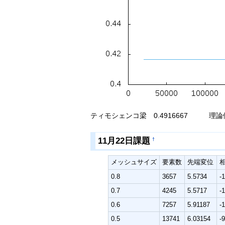
ティモシェンコ梁 0.4916667 理論値 
11月22日課題
†
メッシュサイズ
要素数
先端変位
相
0.8
3657
5.5734
-
0.7
4245
5.5717
-
0.6
7257
5.91187
-
0.5
13741
6.03154
-