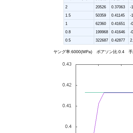
2
20526
0.37063
-
1.5
50359
0.41145
-
1
62360
0.41651
-
0.8
199968
0.41646
-
0.5
322687
0.42877
2
ヤング率:6000(MPa) ポアソン比:0.4 手計