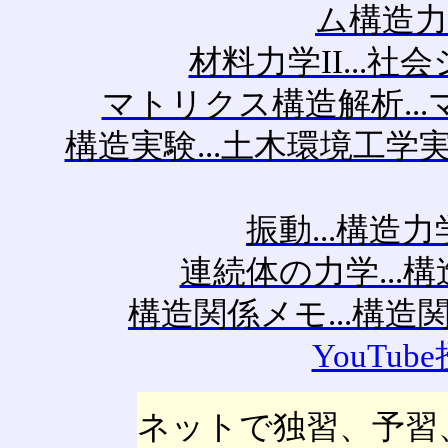
ム構造力学
材料力学II...
マトリクス構造解析...
構造実験...土木環境工
振動...構造
連続体の力学...
構造関係メモ...構
YouTu
ネットで独習、予習