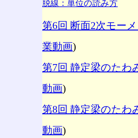
脱線：単位の読み方
第6回 断面2次モー
業動画
)
第7回 静定梁のた
動画
)
第8回 静定梁のた
動画
)