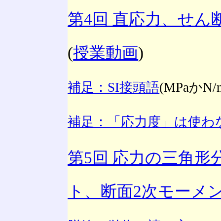
第4回 直応力、せ
(
授業動画
)
補足：SI接頭語
(MPaかN/
補足：「応力度」は使わ
第5回 応力の三角形
ト、断面2次モーメ