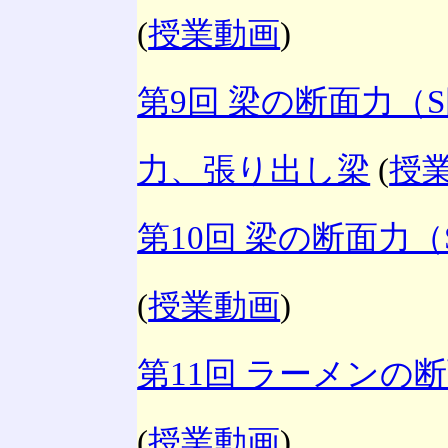
(
授業動画
)
第9回 梁の断面力（
力、張り出し梁
(
授
第10回 梁の断面力
(
授業動画
)
第11回 ラーメンの
(
授業動画
)