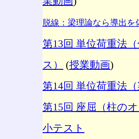
業動画
)
脱線：梁理論なら導出を
第13回 単位荷重法
ス）
(
授業動画
)
第14回 単位荷重法
第15回 座屈（柱の
小テスト