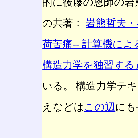
的に後藤の恩師の岩
の共著：
岩熊哲夫・
荷苦痛-- 計算機に
構造力学を独習する
いる。 構造力学テ
えなどは
この辺
にも