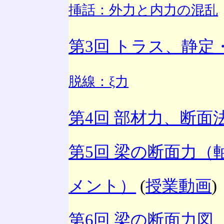
挿話：外力と内力の混乱
第3回 トラス、静定
脱線：ξ力
第4回 部材力、断面
第5回 梁の断面力
メント）
(
授業動画
)
第6回 梁の断面力図