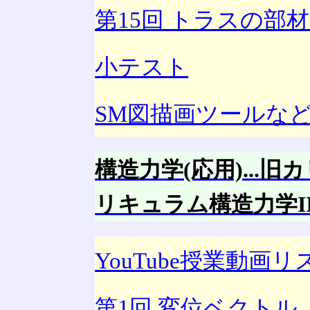
第15回 トラスの部
小テスト
SM図描画ツールな
構造力学(応用)...旧
リキュラム構造力学III
YouTube授業動画リ
第1回 変位ベクトル