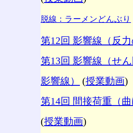
脱線：ラーメンどんぶり
第12回 影響線（反
第13回 影響線（せ
影響線）
(
授業動画
)
第14回 間接荷重（
(
授業動画
)