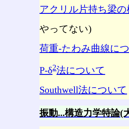
アクリル片持ち梁の
やってない)
荷重-たわみ曲線に
2
P-δ
法について
Southwell法について
振動...構造力学特論