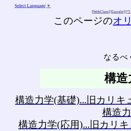
Select Language
▼
[
WebClass
] [
Google
] [
ウ
このページの
オ
なるべく
構造
構造力学(基礎)...旧カリ
構造力学
構造力学(応用)...旧カリ