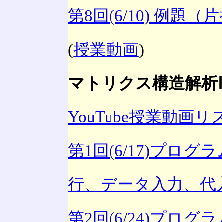
第8回(6/10) 例
(
授業動画
)
マトリクス構造解析Ⅱ(P
YouTube授業動画リ
第1回(6/17)プログ
行、データ入力、代
第2回(6/24)プログラ