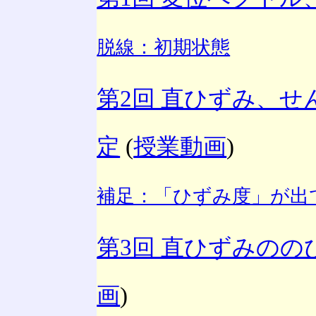
脱線：初期状態
第2回 直ひずみ、
定
(
授業動画
)
補足：「ひずみ度」が出
第3回 直ひずみの
画
)