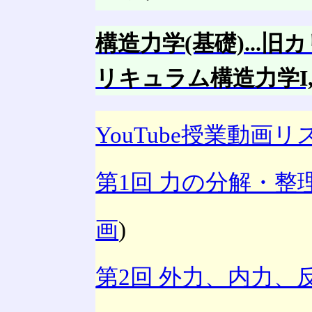
構造力学(基礎)...旧
リキュラム構造力学I,
YouTube授業動画リ
第1回 力の分解・
画
)
第2回 外力、内力、