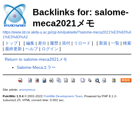
Backlinks for: salome-
meca2021メモ
https://www.str.ce.akita-u.ac.jp/cgi-bin/pukiwiki/?salome-meca2021%E3%83%A
1%E3%83%A2
[
トップ
] [
編集
|
差分
|
履歴
|
添付
|
リロード
] [
新規
|
一覧
|
検索
|
最終更新
|
ヘルプ
|
ログイン
]
Return to salome-meca2021メモ
Salome-Mecaエラー
Site admin:
anonymous
PukiWiki 1.5.4
© 2001-2022
PukiWiki Development Team
. Powered by PHP 8.1.2-
1ubuntu2.25. HTML convert time: 0.002 sec.