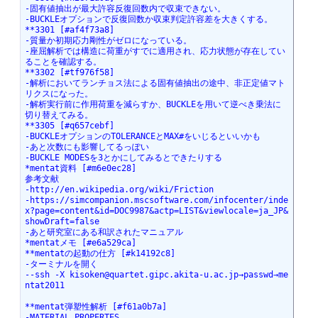
-固有値抽出が最大許容反復回数内で収束できない。
-BUCKLEオプションで反復回数か収束判定許容差を大きくする。
**3301 [#af4f73a8]
-質量か初期応力剛性がゼロになっている。
-座屈解析では構造に荷重がすでに適用され、応力状態が存在してい
ることを確認する。
**3302 [#tf976f58]
-解析においてランチョス法による固有値抽出の途中、非正定値マト
リクスになった。
-解析実行前に作用荷重を減らすか、BUCKLEを用いて逆べき乗法に
切り替えてみる。
**3305 [#q657cebf]
-BUCKLEオプションのTOLERANCEとMAX#をいじるといいかも
-あと次数にも影響してるっぽい
-BUCKLE MODESを3とかにしてみるとできたりする
*mentat資料 [#m6e0ec28]
参考文献
-http://en.wikipedia.org/wiki/Friction
-https://simcompanion.mscsoftware.com/infocenter/inde
x?page=content&id=DOC9987&actp=LIST&viewlocale=ja_JP&
showDraft=false
-あと研究室にある和訳されたマニュアル
*mentatメモ [#e6a529ca]
**mentatの起動の仕方 [#k14192c8]
-ターミナルを開く
--ssh -X kisoken@quartet.gipc.akita-u.ac.jp→passwd→me
ntat2011
**mentat弾塑性解析 [#f61a0b7a]
-MATERIAL PROPERTES