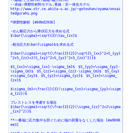
--縦軸:たわみ(m),横軸:幅方向(m)
--赤線:弾塑性材料モデル,青線：非一体化モデル
http://www.str.ce.akita-u.ac.jp/~gotouhan/oyama/onsai
tedgurahu.png
*弾塑性解析 [#b9bd2936]
-せん断応力から降伏応力を求める式
$\bar{\sigma}=\sqrt{3}\tau_{zx}$
-相当応力$\bar{\sigma}$を求める式 
$\bar{\sigma}=\sqrt{\frac{3}{2}}\sqrt{S_{xx}^2+S_{yy}
^2+S_{zz}+2(S_{xy}^2+S_{yz}^2+S_{zx}^2)}$
$S_{xx}=\sigma_{xx}-\sigma_{m}$　$S_{yy}=\sigma_{yy}-
\sigma_{m}$　$S_{zz}=\sigma_{zz}-\sigma_{m}$　$S_{xy}
=\sigma_{xy}$　$S_{yz}=\sigma_{yz}$　$S_{zx}=\sigma_
{zx}$
$\sigma_{m}=\frac{1}{3}(\sigma_{xx}+\sigma_{yy}+\sigm
a_{zz})$
プレストレスを考慮する場合
$\bar{\sigma}=\sqrt{\frac{3}{2}(\sigma_{zz}^2+2\sigma
_{zx}^2)}$
**一番端に応力集中を防ぐために端の荷重をなくした場合 [#a9b98
ee3]