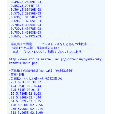
,0.492,5.26369E-03
,0.552,5.2914E-03
,0.564,5.30416E-03
,0.576,5.29956E-03
,0.636,5.31558E-02
,0.696,5.37865E-03
,0.708,5.39994E-03
,0.720,5.40478E-03
,0.780,5.46803E-03
,0.840,5.57192E-03
-節点共有で固定・・・プレストレスなしとありの比較①
--縦軸:たわみ(m),横軸:幅方向(m)
--赤線：プレストレスなし,緑線：プレストレスあり
http://www.str.ce.akita-u.ac.jp/~gotouhan/oyama/oukyu
kataz512k20h.png
*応急橋３点曲げ解析(mentat) [#x863a566]
-荷重40KN
,分割数(nz),たわみ(m),相対誤差(%)
,2,3.693E-03,39.32
,4,4.964E-02,18.44
,8,5.511E-02,9.45
,16,5.719E-02,6.03
,32,5.816E-02,4.44
,64,5.882E-02,3.35
,128,5.930E-02,2.56
,256,5.956E-02,2.14
,512,5.965E-02,1.99