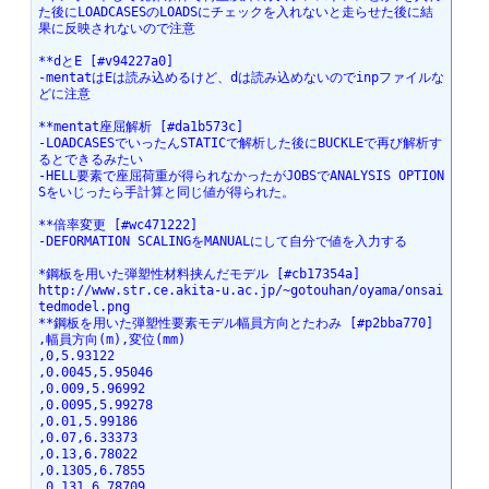
た後にLOADCASESのLOADSにチェックを入れないと走らせた後に結
果に反映されないので注意
**dとE [#v94227a0]
-mentatはEは読み込めるけど、dは読み込めないのでinpファイルな
どに注意
**mentat座屈解析 [#da1b573c]
-LOADCASESでいったんSTATICで解析した後にBUCKLEで再び解析す
るとできるみたい
-HELL要素で座屈荷重が得られなかったがJOBSでANALYSIS OPTION
Sをいじったら手計算と同じ値が得られた。
**倍率変更 [#wc471222]
-DEFORMATION SCALINGをMANUALにして自分で値を入力する
*鋼板を用いた弾塑性材料挟んだモデル [#cb17354a]
http://www.str.ce.akita-u.ac.jp/~gotouhan/oyama/onsai
tedmodel.png
**鋼板を用いた弾塑性要素モデル幅員方向とたわみ [#p2bba770]
,幅員方向(m),変位(mm)
,0,5.93122
,0.0045,5.95046
,0.009,5.96992
,0.0095,5.99278
,0.01,5.99186
,0.07,6.33373
,0.13,6.78022
,0.1305,6.7855
,0.131,6.78709