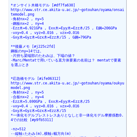
*オンサイト木橋モデル [#df7fa630]
http://www.str.ce.akita-u.ac.jp/~gotouhan/oyama/onsai
temodel.png
-角材nx=2 , ny=5
-鋼板nx=2 , ny=4 
-Ezz木=6.921GPa , Exx木=Eyy木=Ezz木/25 , E鋼=206GPa
-νxy=0.4 , νyz=0.016 , νzx=0.016
-Gxy木=Gyz木=Gzx木=Ezz木/15 , G鋼=79GPa
**後藤メモ [#j225c2fd]
鋼板のny=14では。
-片持ち梁端部のたわみは、下端の値？
-Marc/Mentatで用いている直方体要素の名前は？ mentatで要素
を選ぶとき
*応急橋モデル [#ife06312]
http://www.str.ce.akita-u.ac.jp/~gotouhan/oyama/oukyu
model.png
-角材nx=2 , ny=5
-合板nx=2 , ny=4 
-Ezz木=5.690GPa , Exx木=Eyy木=Ezz木/25 
-νxy=0.4 , νyz=0.016 , νzx=0.016
-Gxy木=Gyz木=Gzx木=Ezz木/15 
*一体化モデルプレストレスありとなしと非一体化モデル摩擦係数0.
4での比較 [#p9fb5311]
-nz=512
--縦軸:たわみ(m),横軸:幅方向(m)