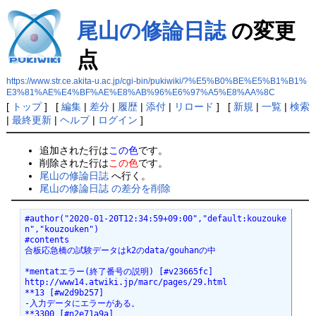
尾山の修論日誌
の変更
点
https://www.str.ce.akita-u.ac.jp/cgi-bin/pukiwiki/?%E5%B0%BE%E5%B1%B1%
E3%81%AE%E4%BF%AE%E8%AB%96%E6%97%A5%E8%AA%8C
[
トップ
] [
編集
|
差分
|
履歴
|
添付
|
リロード
] [
新規
|
一覧
|
検索
|
最終更新
|
ヘルプ
|
ログイン
]
追加された行は
この色
です。
削除された行は
この色
です。
尾山の修論日誌
へ行く。
尾山の修論日誌 の差分を削除
#author("2020-01-20T12:34:59+09:00","default:kouzouke
n","kouzouken")
#contents
合板応急橋の試験データはk2のdata/gouhanの中
*mentatエラー(終了番号の説明) [#v23665fc]
http://www14.atwiki.jp/marc/pages/29.html
**13 [#w2d9b257]
-入力データにエラーがある。
**3300 [#n2e71a9a]