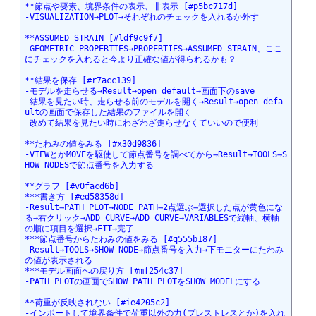
**節点や要素、境界条件の表示、非表示 [#p5bc717d]
-VISUALIZATION→PLOT→それぞれのチェックを入れるか外す
**ASSUMED STRAIN [#ldf9c9f7]
-GEOMETRIC PROPERTIES→PROPERTIES→ASSUMED STRAIN、ここ
にチェックを入れると今より正確な値が得られるかも？
**結果を保存 [#r7acc139]
-モデルを走らせる→Result→open default→画面下のsave
-結果を見たい時、走らせる前のモデルを開く→Result→open defa
ultの画面で保存した結果のファイルを開く
-改めて結果を見たい時にわざわざ走らせなくていいので便利
**たわみの値をみる [#x30d9836]
-VIEWとかMOVEを駆使して節点番号を調べてから→Result→TOOLS→S
HOW NODESで節点番号を入力する
**グラフ [#v0facd6b]
***書き方 [#ed58358d]
-Result→PATH PLOT→NODE PATH→2点選ぶ→選択した点が黄色にな
る→右クリック→ADD CURVE→ADD CURVE→VARIABLESで縦軸、横軸
の順に項目を選択→FIT→完了
***節点番号からたわみの値をみる [#q555b187]
-Result→TOOLS→SHOW NODE→節点番号を入力→下モニターにたわみ
の値が表示される
***モデル画面への戻り方 [#mf254c37]
-PATH PLOTの画面でSHOW PATH PLOTをSHOW MODELにする
**荷重が反映されない [#ie4205c2]
-インポートして境界条件で荷重以外の力(プレストレスとか)を入れ