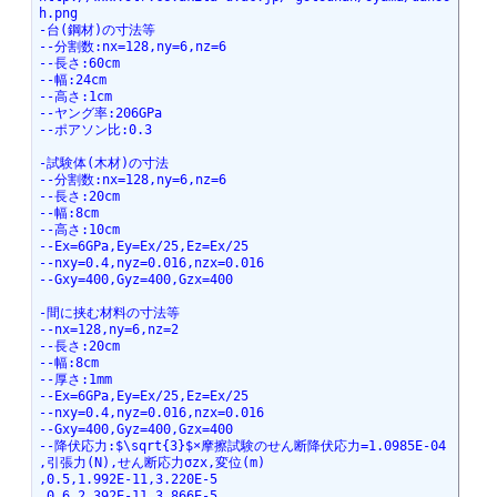
h.png
-台(鋼材)の寸法等
--分割数:nx=128,ny=6,nz=6
--長さ:60cm
--幅:24cm
--高さ:1cm
--ヤング率:206GPa
--ポアソン比:0.3
-試験体(木材)の寸法
--分割数:nx=128,ny=6,nz=6
--長さ:20cm
--幅:8cm
--高さ:10cm
--Ex=6GPa,Ey=Ex/25,Ez=Ex/25
--nxy=0.4,nyz=0.016,nzx=0.016
--Gxy=400,Gyz=400,Gzx=400
-間に挟む材料の寸法等
--nx=128,ny=6,nz=2
--長さ:20cm
--幅:8cm
--厚さ:1mm
--Ex=6GPa,Ey=Ex/25,Ez=Ex/25
--nxy=0.4,nyz=0.016,nzx=0.016
--Gxy=400,Gyz=400,Gzx=400
--降伏応力:$\sqrt{3}$×摩擦試験のせん断降伏応力=1.0985E-04
,引張力(N),せん断応力σzx,変位(m)
,0.5,1.992E-11,3.220E-5
,0.6,2.392E-11,3.866E-5