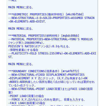
--ALL
MAIN MENUに戻る。
***GEOMETRIC PROPERTIES(幾何学特性) [#kc9bf58d]
--NEW→STRUCTURAL→3-D→SOLID→PROPERTIES→ASSUMED STRAIN
→OK→ELEMENTS:ADD→EXIST。
MAIN MENUに戻る。
***MATERIAL PROPERTIES(材料特性) [#qbdc89bb]
--MATERIAL PROPERTIES→NEW→STRUCTURAL→YONG'S MODULUS
(ヤング率):206000(MPa),
POISSIN'S RATIO(ポアソン比):0.3を与える。
-弾塑性要素にする場合
--PLASTICITY→YELD STRESS:235(MPa)→OK→ELEMENTS:ADD→EXI
ST。
MAIN MENUに戻る。
***BOUNDARY CONDITIONS(境界条件) [#ra4f6ff2]
--NEW→STRUCTURAL→FIXED DISPLACEMENT→PROPERTIES
→DISPLACEMENT X Y Zにクリック。(X,Y,Zを拘束する)→OK
→NODES:ADD拘束したい箇所を囲む(点が緑になっていれば選択せれ
ている)→右クリック。
--NEW→STRUCTURAL→POINT LOAD(荷重)またはFACE LOAD(面荷
重)
-POINT LOAD(荷重)の場合
--FORCE X,Y,Zの与えたい方向を選択し、荷重を入力する。
-FACE LOAD(面荷重)の場合