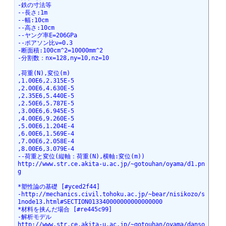
-鉄の寸法等
--長さ:1m
--幅:10cm
--高さ:10cm
--ヤング率E=206GPa
--ポアソン比ν=0.3
-断面積:100cm^2=10000mm^2
-分割数：nx=128,ny=10,nz=10
,荷重(N),変位(m)
,1.00E6,2.315E-5
,2.00E6,4.630E-5
,2.35E6,5.440E-5
,2.50E6,5.787E-5
,3.00E6,6.945E-5
,4.00E6,9.260E-5
,5.00E6,1.204E-4
,6.00E6,1.569E-4
,7.00E6,2.058E-4
,8.00E6,3.079E-4
--荷重と変位(縦軸：荷重(N),横軸:変位(m))
http://www.str.ce.akita-u.ac.jp/~gotouhan/oyama/d1.pn
g
*塑性論の基礎 [#yced2f44]
-http://mechanics.civil.tohoku.ac.jp/~bear/nisikozo/s
1node13.html#SECTION013340000000000000000
*材料を挟んだ場合 [#re445c99]
-解析モデル
http://www.str.ce.akita-u.ac.jp/~gotouhan/oyama/danso