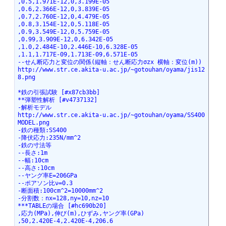
,0.5,1.971E-12,0,3.199E-05
,0.6,2.366E-12,0,3.839E-05
,0.7,2.760E-12,0,4.479E-05
,0.8,3.154E-12,0,5.118E-05
,0.9,3.549E-12,0,5.759E-05
,0.99,3.909E-12,0,6.342E-05
,1.0,2.484E-10,2.446E-10,6.328E-05
,1.1,1.717E-09,1.713E-09,6.571E-05
--せん断応力と変位の関係(縦軸：せん断応力σzx 横軸：変位(m))
http://www.str.ce.akita-u.ac.jp/~gotouhan/oyama/jis12
8.png
*鉄の引張試験 [#x87cb3bb]
**弾塑性解析 [#v4737132]
-解析モデル
http://www.str.ce.akita-u.ac.jp/~gotouhan/oyama/SS400
MODEL.png
-鉄の種類:SS400
-降伏応力:235N/mm^2
-鉄の寸法等
--長さ:1m
--幅:10cm
--高さ:10cm
--ヤング率E=206GPa
--ポアソン比ν=0.3
-断面積:100cm^2=10000mm^2
-分割数：nx=128,ny=10,nz=10
***TABLEの場合 [#hc690b20]
,応力(MPa),伸び(m),ひずみ,ヤング率(GPa)
,50,2.420E-4,2.420E-4,206.6