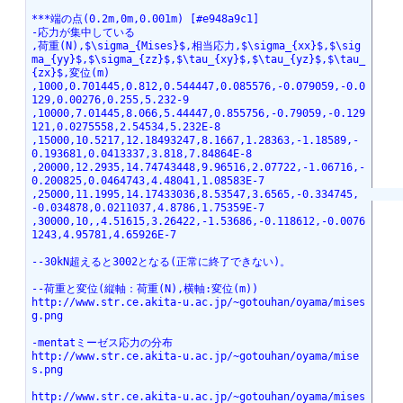
***端の点(0.2m,0m,0.001m) [#e948a9c1]
-応力が集中している
,荷重(N),$\sigma_{Mises}$,相当応力,$\sigma_{xx}$,$\sig
ma_{yy}$,$\sigma_{zz}$,$\tau_{xy}$,$\tau_{yz}$,$\tau_
{zx}$,変位(m)
,1000,0.701445,0.812,0.544447,0.085576,-0.079059,-0.0
129,0.00276,0.255,5.232-9
,10000,7.01445,8.066,5.44447,0.855756,-0.79059,-0.129
121,0.0275558,2.54534,5.232E-8
,15000,10.5217,12.18493247,8.1667,1.28363,-1.18589,-
0.193681,0.0413337,3.818,7.84864E-8
,20000,12.2935,14.74743448,9.96516,2.07722,-1.06716,-
0.200825,0.0464743,4.48041,1.08583E-7
,25000,11.1995,14.17433036,8.53547,3.6565,-0.334745,          
-0.034878,0.0211037,4.8786,1.75359E-7
,30000,10,,4.51615,3.26422,-1.53686,-0.118612,-0.0076
1243,4.95781,4.65926E-7
--30kN超えると3002となる(正常に終了できない)。
--荷重と変位(縦軸：荷重(N),横軸:変位(m))
http://www.str.ce.akita-u.ac.jp/~gotouhan/oyama/mises
g.png
-mentatミーゼス応力の分布
http://www.str.ce.akita-u.ac.jp/~gotouhan/oyama/mise
s.png
http://www.str.ce.akita-u.ac.jp/~gotouhan/oyama/mises