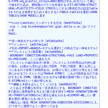
E→TYPE:eq_plastic_strain→ADD(塑性ひずみ,応力)という感じ
で値を打ち込み、塑性後のグラフを作成する→FIT→RETURN→STRUCT
URAL→PLASTICITY→YIELD STRESS１にする(降伏応力の設定table
1をそのまま使用するため１倍とする)→TABLE→table1を選択→SHOW 
TABLEをSHOW MODELに直す
**ccxからmentatにインポートする方法 [#e45fb2ba]
-scp ～.inp kisoken@quartet.gipc.akita-u.ac.jp:ファイ
ル名
PASS:
**非一体化モデルの作り方 [#lbb5a45e]
***インポート [#d5f9e1a4]
-FILE→INPORT→ABAQUS→モデルを選択(この時点では一体化モデル)
***プレストレス(面荷重) [#c5e6690a]
-BOUNDARY CONDITION→NEW→STRUCTURAL→FACE LOAD→PROPERTI
ES→PRESSURE、ここに値を入力
-プレストレス値の決め方→本来、プレストレスの作用点は片持ち梁
の場合、yz面から見れば上部に5箇所、下部に5箇所、裏にも同じよ
うにあるので全部で20箇所ある。yz面から見た上部だけ考えると1箇
所にかかるプレストレスは70kN=0.07MNで、これが5箇所あるので合
計すると0.35MN。1要素にかかる力を1要素の面積で割ってあげると
0.972MN/m2という値が得られる。
***鋼板と木材をばらしてくっつける [#a08b4279]
-とりあえず邪魔な矢印を一旦非表示にする、BOUNDARY CONDITIO
Nで適当に境界条件を与える(後で必ず消す)→MESH GENERATION→MO
VE→TRANSTLATIONSのxに適当な値を入れる→ELEMENT→離したい要
素を選択→黄色になる→右クリック 
※離れない場合 MESH GENERATION→SUBDIVIDE→DIVISIONS(1,1,
1)で全てに適用でもう一度やってみる