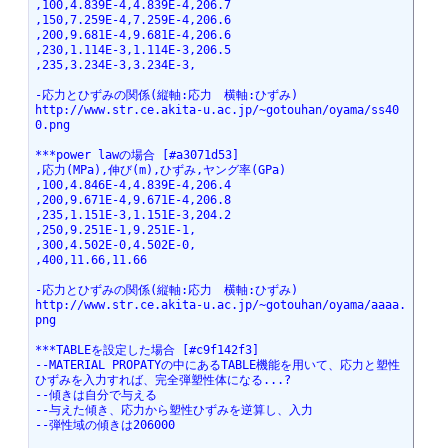
,100,4.839E-4,4.839E-4,206.7
,150,7.259E-4,7.259E-4,206.6
,200,9.681E-4,9.681E-4,206.6
,230,1.114E-3,1.114E-3,206.5
,235,3.234E-3,3.234E-3,
-応力とひずみの関係(縦軸:応力　横軸:ひずみ)
http://www.str.ce.akita-u.ac.jp/~gotouhan/oyama/ss40
0.png
***power lawの場合 [#a3071d53]
,応力(MPa),伸び(m),ひずみ,ヤング率(GPa)
,100,4.846E-4,4.839E-4,206.4
,200,9.671E-4,9.671E-4,206.8
,235,1.151E-3,1.151E-3,204.2
,250,9.251E-1,9.251E-1,
,300,4.502E-0,4.502E-0,
,400,11.66,11.66
-応力とひずみの関係(縦軸:応力　横軸:ひずみ)
http://www.str.ce.akita-u.ac.jp/~gotouhan/oyama/aaaa.
png
***TABLEを設定した場合 [#c9f142f3]
--MATERIAL PROPATYの中にあるTABLE機能を用いて、応力と塑性
ひずみを入力すれば、完全弾塑性体になる...?
--傾きは自分で与える
--与えた傾き、応力から塑性ひずみを逆算し、入力
--弾性域の傾きは206000