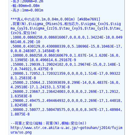
-長さ:200mm=0.2m
-幅:80mm=0.08m
-高さ:1mm=0.001m
***真ん中の点(0.1m,0.04m,0.001m) [#k8be7691]
,荷重(N),$\sigma_{Mises}$,相当応力,$\sigma_{xx}$,$\sig
ma_{yy}$,$\sigma_{zz}$,$\tau_{xy}$,$\tau_{yz}$,$\tau_
{zx}$,変位(m)
,1000,0.0860258,0.086016067,0,0,0,0,1.34224E-18,0.049
66140,6.29E-10
,5000,0.430129,0.430080339,0,5.18696E-15,8.10463E-17,
0,0,0.248307,3.14584E-9
,10000,0.860258,0.860160679,0,1.037E-14,1.620E-16,0,
3.13985E-18,0.496614,6.29167E-9
,15000,1.29039,1.29024102,0,0,1.29674E-15,0,2.148E-1
7,0.744921,9.4375E-9
,20000,1.72052,1.720321359,0,0,0,0,1.514E-17,0.99322
8,1.25833E-8
,25000,2.15064,2.150393039,8.299E-14,0,6.4837E-16,0,
4.29518E-17,1.24153,1.573E-8
,26000,2.23667,2.236424003,0,0,0,0,2.269E-17,1.2912,
1.63583E-8
,29000,2.49475,2.494464932,0,0,0,0,2.269E-17,1.44018,
1.82458E-8
,30000,2.58077,2.580478575,0,0,0,0,8.347E-17,1.48984,
1.8875E-8
--荷重と変位(縦軸：荷重(N),横軸:変位(m))
http://www.str.ce.akita-u.ac.jp/~gotouhan/j2014/fujim
ura/so.png