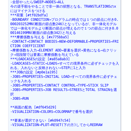
-全部やったらSWEEP→NODES→ALL
今の逆手順をやることで非一体の状態となる。TRANSTLATIONSのx
にはマイナスをつける
***荷重 [#tf02bdfa]
-BOUNDARY CONDITION→プログラムの時点では１つの節点に付き0.
000203252MN(断面の節点数246)となっているが、非一体化モデル
では一体化モデルより断面の節点が増えるので１つの節点に付き0.0
00146199MN(断面の節点数342)と与える
***摩擦係数を与える [#x775bba5]
-CONTACT→CONTACT BODIES→NEW→DEFORMABLE→PROPERTIES→FRI
CTION COEFFICIENT
→摩擦係数を入力→ELEMENT ADD→要素を選択→黄色になる→右クリッ
ク→現段階では要素に摩擦係数を与えている
***LOADCASESの設定 [#a85a8ab3]
-LOADCASES→STATIC→LOADS→すべての境界条件に必ずチェックを入
れる。入れないと反映されない→STEPに1と入力
***JOBの設定 [#p0e1a195]
-JOBS→PROPERTIES→INITIAL LOAD→すべての境界条件に必ずチェ
ックを入れる
-JOBS→PROPERTIES→CONTACT CONTROL→TYPE→STICK SLIP
-JOBS→PROPERTIES→JOB RESULTS→STREESとTOTAL STRAINを選
択
-JOBS→RUN
**画面の配色 [#df645d29]
-VISUALIZATION→COLORS→COLORMAPで番号を選択
**要素が選択できない [#k0947c54]
-VISUALIZATION→PLOT→RESET(下の方)してからREDRAW