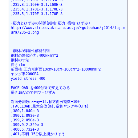
,235.2,1.155E-3,1.155E-3
,235.3,1.160E-3,1.160E-3
,235.4,1.170E-3,1.170E-3
,235.5,1.170E-3,1.170E-3
-応力とひずみの関係(縦軸:応力 横軸:ひずみ)
http://www.str.ce.akita-u.ac.jp/~gotouhan/j2014/fujim
ura/235-2.png
-鋼材の弾塑性解析引張
鋼材の降伏応力:400N/mm^2
鋼材の寸法
長さ:1m
断面積:正方形断面10cm×10cm=100cm^2=10000mm^2
ヤング率206GPA
yield stress 400
FACELOAD を400付近で変えてみる
長さ1mなので伸び＝ひずみ
断面分割数nx=ny=12,軸方向分割数=100
,FACELOAD,最大変位(m),逆算ヤング率(GPa)
,380,1.840e-3
,390,1.893e-3
,399,2.050e-3
,399.9,2.329e-3
,400,5.732e-3
,401,不明 15分以上掛かりそう