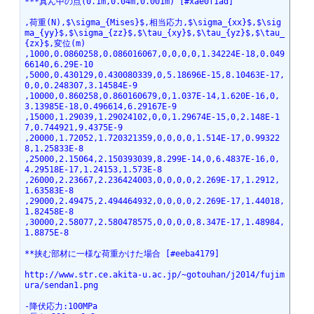
***真ん中の点(0.1m,0.04m,0.001m) [#xae0f1ad]
,荷重(N),$\sigma_{Mises}$,相当応力,$\sigma_{xx}$,$\sig
ma_{yy}$,$\sigma_{zz}$,$\tau_{xy}$,$\tau_{yz}$,$\tau_
{zx}$,変位(m)
,1000,0.0860258,0.086016067,0,0,0,0,1.34224E-18,0.049
66140,6.29E-10
,5000,0.430129,0.430080339,0,5.18696E-15,8.10463E-17,
0,0,0.248307,3.14584E-9
,10000,0.860258,0.860160679,0,1.037E-14,1.620E-16,0,
3.13985E-18,0.496614,6.29167E-9
,15000,1.29039,1.29024102,0,0,1.29674E-15,0,2.148E-1
7,0.744921,9.4375E-9
,20000,1.72052,1.720321359,0,0,0,0,1.514E-17,0.99322
8,1.25833E-8
,25000,2.15064,2.150393039,8.299E-14,0,6.4837E-16,0,
4.29518E-17,1.24153,1.573E-8
,26000,2.23667,2.236424003,0,0,0,0,2.269E-17,1.2912,
1.63583E-8
,29000,2.49475,2.494464932,0,0,0,0,2.269E-17,1.44018,
1.82458E-8
,30000,2.58077,2.580478575,0,0,0,0,8.347E-17,1.48984,
1.8875E-8
**挟む部材に一様な荷重かけた場合 [#eeba4179]
http://www.str.ce.akita-u.ac.jp/~gotouhan/j2014/fujim
ura/sendan1.png
-降伏応力:100MPa