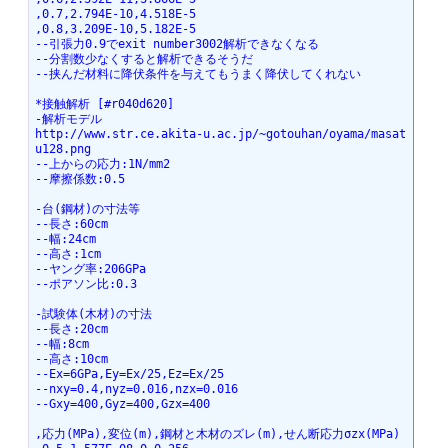
,0.7,2.794E-10,4.518E-5
,0.8,3.209E-10,5.182E-5
--引張力0.9でexit number3002解析できなくなる
--分割数少なくすると解析できるそうだ
--挟んだ材料に降伏条件を与えてもうまく降伏してくれない
*接触解析 [#r040d620]
-解析モデル
http://www.str.ce.akita-u.ac.jp/~gotouhan/oyama/masat
u128.png
--上からの応力:1N/mm2
--摩擦係数:0.5
-台(鋼材)の寸法等
--長さ:60cm
--幅:24cm
--高さ:1cm
--ヤング率:206GPa
--ポアソン比:0.3
-試験体(木材)の寸法
--長さ:20cm
--幅:8cm
--高さ:10cm
--Ex=6GPa,Ey=Ex/25,Ez=Ex/25
--nxy=0.4,nyz=0.016,nzx=0.016
--Gxy=400,Gyz=400,Gzx=400
,応力(MPa),変位(m),鋼材と木材のズレ(m),せん断応力σzx(MPa)