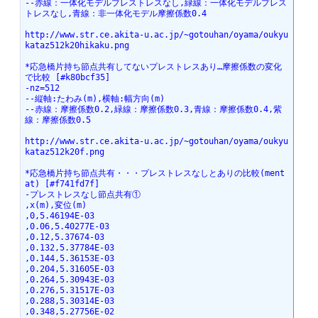
--赤線：一体化モデルプレストレスなし,緑線：一体化モデルプレス
トレスなし,青線：非一体化モデル摩擦係数0.4
http://www.str.ce.akita-u.ac.jp/~gotouhan/oyama/oukyu
kataz512k20hikaku.png
*応急橋片持ち節点共有してないプレストレスあり…摩擦係数の変化
で比較 [#k80bcf35]
-nz=512
--縦軸:たわみ(m),横軸:幅方向(m)
--赤線：摩擦係数0.2,緑線：摩擦係数0.3,青線：摩擦係数0.4,紫
線：摩擦係数0.5
http://www.str.ce.akita-u.ac.jp/~gotouhan/oyama/oukyu
kataz512k20f.png
*応急橋片持ち節点共有・・・プレストレスなしとありの比較(ment
at) [#f741fd7f]
-プレストレスなし節点共有①
,x(m),変位(m)
,0,5.46194E-03
,0.06,5.40277E-03
,0.12,5.37674-03
,0.132,5.37784E-03
,0.144,5.36153E-03
,0.204,5.31605E-03
,0.264,5.30943E-03
,0.276,5.31517E-03
,0.288,5.30314E-03
,0.348,5.27756E-02