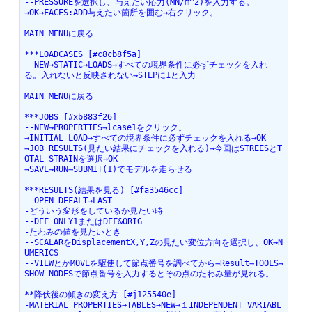
--PRESSUREを選択し、与えたい応力(MN/m^2)を入力する。
→OK→FACES:ADD与えたい箇所を囲む→右クリック。
MAIN MENUに戻る
***LOADCASES [#c8cb8f5a]
--NEW→STATIC→LOADS→すべての境界条件に必ずチェックを入れ
る。入れないと反映されない→STEPに1と入力
MAIN MENUに戻る
***JOBS [#xb883f26]
--NEW→PROPERTIES→lcase1をクリック。
→INITIAL LOAD→すべての境界条件に必ずチェックを入れる→OK
→JOB RESULTS(見たい結果にチェックを入れる)→今回はSTREESとT
OTAL STRAINを選択→OK
→SAVE→RUN→SUBMIT(1)でモデルを走らせる
***RESULTS(結果を見る) [#fa3546cc]
--OPEN DEFALT→LAST
-どういう変形をしているか見たい時
--DEF ONLY1またはDEF&ORIG
-たわみの値を見たいとき
--SCALARをDisplacementX,Y,Zの見たい変位方向を選択し、OK→N
UMERICS
--VIEWとかMOVEを駆使して節点番号を調べてから→Result→TOOLS→
SHOW NODESで節点番号を入力するとその点のたわみ量が見れる。
**降伏後の傾きの変え方 [#j125540e]
-MATERIAL PROPERTIES→TABLES→NEW→１INDEPENDENT VARIABL