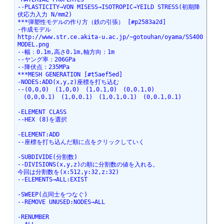
--PLASTICITY→VON MISESS→ISOTROPIC→YEILD STRESS(初期降
伏応力入力 N/mm2)
***弾塑性モデルの作り方（鉄の引張） [#p2583a2d]
-作成モデル
http://www.str.ce.akita-u.ac.jp/~gotouhan/oyama/SS400
MODEL.png
--幅：0.1m,高さ0.1m,軸方向：1m
--ヤング率：206GPa
--降伏点：235MPa
***MESH GENERATION [#t5aef5ed]
-NODES:ADD(x,y,z)座標を打ち込む
--(0,0,0)　(1,0,0)　(1,0.1,0)　(0,0.1,0)
　(0,0,0.1)　(1,0,0.1)　(1,0.1,0.1)　(0,0.1,0.1)
-ELEMENT CLASS
--HEX (8)を選択
-ELEMENT:ADD
--座標を打ち込んだ順に点をクリックしていく
-SUBDIVIDE(分割数)
--DIVISIONS(x,y,z)の順に分割数の値を入れる。
今回は分割数を(x:512,y:32,z:32)
--ELEMENTS→ALL:EXIST
-SWEEP(点同士をつなぐ)
--REMOVE UNUSED:NODES→ALL
-RENUMBER 