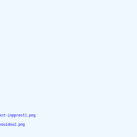
est-inpprest1.png 
kouidou2.png