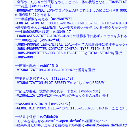
-全部やったら今の逆手順をやることで非一体の状態となる。TRANSTLAT
***荷重 [#r1c17ad1]
-BOUNDARY CONDITION→プログラムの時点では１つの節点に付き0.
の節点数342)と与える
***摩擦係数を与える [#e25a8757]
-CONTACT→CONTACT BODIES→NEW→DEFORMABLE→PROPERTIES→FRICTI
→摩擦係数を入力→ELEMENT ADD→要素を選択→黄色になる→右クリッ
***LOADCASESの設定 [#i3349f17]
-LOADCASES→STATIC→LOADS→すべての境界条件に必ずチェックを
***JOBの設定 [#x516cf3d]
-JOBS→PROPERTIES→INITIAL LOAD→すべての境界条件に必ずチェッ
-JOBS→PROPERTIES→CONTACT CONTROL→TYPE→STICK SLIP
-JOBS→PROPERTIES→JOB RESULTS→STREESとTOTAL STRAINを選択
-JOBS→RUN
**画面の配色 [#sb0115f0]
-VISUALIZATION→COLORS→COLORMAPで番号を選択
**要素が選択できない [#f2207549]
-VISUALIZATION→PLOT→RESET(下の方)してからREDRAW
**節点や要素、境界条件の表示、非表示 [#n6b67d0c]
-VISUALIZATION→PLOT→それぞれのチェックを入れるか外す
**ASSUMED STRAIN [#me7251d2]
-GEOMETRIC PROPERTIES→PROPERTIES→ASSUMED STR
**結果を保存 [#z7d0dc2b]
-モデルを走らせる→Result→open default→画面下のsave
-結果を見たい時、走らせる前のモデルを開く→Result→open defa