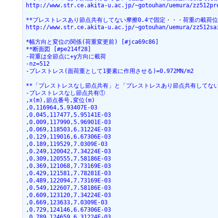
http://www.str.ce.akita-u.ac.jp/~gotouhan/uemura/zz512pr
**プレストレスあり節点共有してない摩擦0.4で固定・・・荷重の載荷位置で比
http://www.str.ce.akita-u.ac.jp/~gotouhan/uemura/zz512sa
*幅方向と変位の関係(荷重変更前) [#jca69c86]
**断面図 [#pe214f28]
-荷重は全節点に+y方向に載荷
-nz=512
-プレストレス(面荷重として1要素に作用させる)=0.972MN/m2
**「プレストレスなし節点共有」と「プレストレスあり節点共有してない」 [
-プレストレスなし節点共有①
,x(m),節点番号,変位(m)
,0,116964,5.93407E-03
,0.045,117477,5.95141E-03
,0.009,117990,5.96901E-03
,0.069,118503,6.31224E-03
,0.129,119016,6.67306E-03
,0.189,119529,7.0309E-03
,0.249,120042,7.34224E-03
,0.309,120555,7.58186E-03
,0.369,121068,7.73169E-03
,0.429,121581,7.78281E-03
,0.489,122094,7.73169E-03
,0.549,122607,7.58186E-03
,0.609,123120,7.34224E-03
,0.669,123633,7.0309E-03
,0.729,124146,6.67306E-03
,0.789,124659,6.31224E-03