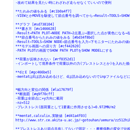
-改めて結果を見たい時にわざわざ走らせなくていいので便利
**たわみの値をみる [#c1b0a4f7]
-VIEWとかMOVEを駆使して節点番号を調べてから→Result→TOOLS→SH
**グラフ [#sd738104]
***書き方 [#v1466628]
-Result→PATH PLOT→NODE PATH→2点選ぶ→選択した点が黄色になる→
***節点番号からたわみの値をみる [#bd34f8bd]
-Result→TOOLS→SHOW NODE→節点番号を入力→下モニターにたわみ
***モデル画面への戻り方 [#cf442620]
-PATH PLOTの画面でSHOW PATH PLOTをSHOW MODELにする
**荷重が反映されない [#rf0352d1]
-インポートして境界条件で荷重以外の力(プレストレスとか)を入れた後にL
**dとE [#gc466be5]
-mentatはEは読み込めるけど、dは読み込めないのでinpファイルなど
*幅方向と変位の関係 [#la17679f]
**断面図 [#q9f70cff]
-荷重は全節点に+y方向に載荷
-nz=512
-プレストレス(面荷重として1要素に作用させる)=0.972MN/m2
**mentat,calculix,実験値 [#d41a4f03]
http://www.str.ce.akita-u.ac.jp/~gotouhan/uemura/zz512hi
**プレストレスあり節点共有してないで固定・・・摩擦係数の変化で比較 [#