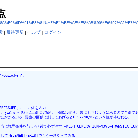
点
wiki/?%E4%B8%8A%E6%9D%91%E3%81%AE%E4%BF%AE%E8%AB%96%E6%97%A5%E8
索
|
最終更新
|
ヘルプ
|
ログイン
]
"kouzouken")
IES→PRESSURE、ここに値を入力
、yz面から見れば上部に5箇所、下部に5箇所、裏にも同じようにあるので全部で2
1要素にかかる力を1要素の面積で割ってあげると0.972MN/m2という値が得られる。
に境界条件を与える(後で必ず消す)→MESH GENERATION→MOVE→TRANSTLA
,1)にして→ELEMENT→EXISTでもう一度やってみる