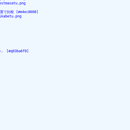
estmasatu.png
較 [#m4ec8608]
ikabetu.png
#q03ba6f0]