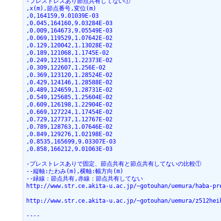
-プレストレスあり節点共有してない①
,x(m),節点番号,変位(m)
,0,164159,9.01039E-03
,0.045,164160,9.03284E-03
,0.009,164673,9.05549E-03
,0.069,119529,1.07642E-02
,0.129,120042,1.13028E-02
,0.189,121068,1.1745E-02
,0.249,121581,1.22373E-02
,0.309,122607,1.256E-02
,0.369,123120,1.28524E-02
,0.429,124146,1.28588E-02
,0.489,124659,1.28731E-02
,0.549,125685,1.25604E-02
,0.609,126198,1.22904E-02
,0.669,127224,1.17454E-02
,0.729,127737,1.12767E-02
,0.789,128763,1.07646E-02
,0.849,129276,1.02198E-02
,0.8535,165699,9.03307E-03
,0.858,166212,9.01063E-03
-プレストレスありで固定、節点共有と節点共有してないの比較①
--縦軸:たわみ(m),横軸:幅方向(m)
--緑線：節点共有,赤線：節点共有してない
http://www.str.ce.akita-u.ac.jp/~gotouhan/uemura/haba-pr
http://www.str.ce.akita-u.ac.jp/~gotouhan/uemura/z512hei
----