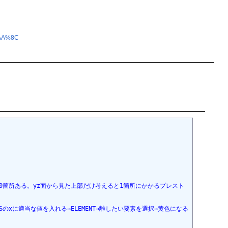
%AA%8C
0箇所ある。yz面から見た上部だけ考えると1箇所にかかるプレスト
TIONSのxに適当な値を入れる→ELEMENT→離したい要素を選択→黄色になる