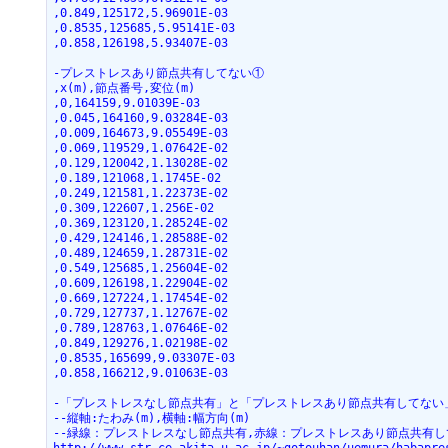
,0.849,125172,5.96901E-03
,0.8535,125685,5.95141E-03
,0.858,126198,5.93407E-03
-プレストレスあり節点共有してない①
,x(m),節点番号,変位(m)
,0,164159,9.01039E-03
,0.045,164160,9.03284E-03
,0.009,164673,9.05549E-03
,0.069,119529,1.07642E-02
,0.129,120042,1.13028E-02
,0.189,121068,1.1745E-02
,0.249,121581,1.22373E-02
,0.309,122607,1.256E-02
,0.369,123120,1.28524E-02
,0.429,124146,1.28588E-02
,0.489,124659,1.28731E-02
,0.549,125685,1.25604E-02
,0.609,126198,1.22904E-02
,0.669,127224,1.17454E-02
,0.729,127737,1.12767E-02
,0.789,128763,1.07646E-02
,0.849,129276,1.02198E-02
,0.8535,165699,9.03307E-03
,0.858,166212,9.01063E-03
-「プレストレスなし節点共有」と「プレストレスあり節点共有してない
--縦軸:たわみ(m),横軸:幅方向(m)
--緑線：プレストレスなし節点共有,赤線：プレストレスあり節点共有し