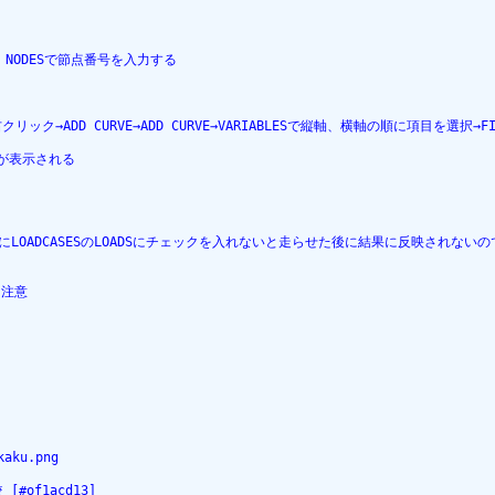
OW NODESで節点番号を入力する
右クリック→ADD CURVE→ADD CURVE→VARIABLESで縦軸、横軸の順に項目を選択→F
の値が表示される
OADCASESのLOADSにチェックを入れないと走らせた後に結果に反映されないの
に注意
kaku.png
of1acd13]