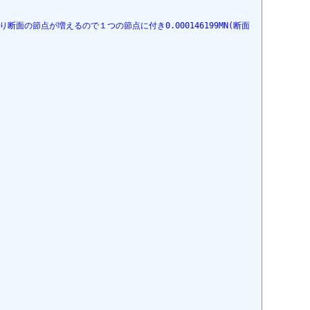
より断面の節点が増えるので１つの節点に付き0.000146199MN(断面