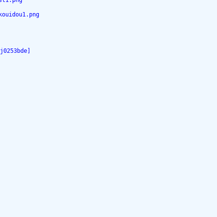
st1.png
kouidou1.png
253bde]