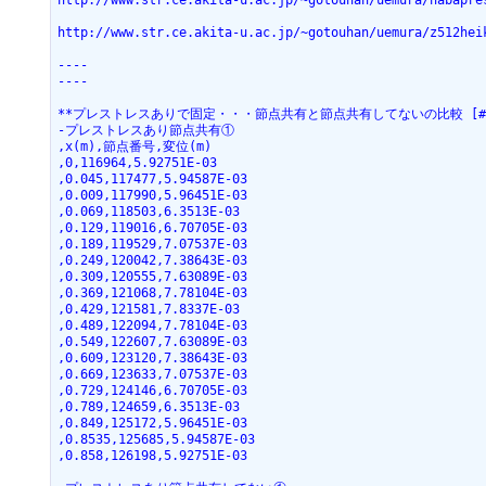
http://www.str.ce.akita-u.ac.jp/~gotouhan/uemura/habapre
http://www.str.ce.akita-u.ac.jp/~gotouhan/uemura/z512hei
----
----
**プレストレスありで固定・・・節点共有と節点共有してないの比較 [#j0
-プレストレスあり節点共有①
,x(m),節点番号,変位(m)
,0,116964,5.92751E-03
,0.045,117477,5.94587E-03
,0.009,117990,5.96451E-03
,0.069,118503,6.3513E-03
,0.129,119016,6.70705E-03
,0.189,119529,7.07537E-03
,0.249,120042,7.38643E-03
,0.309,120555,7.63089E-03
,0.369,121068,7.78104E-03
,0.429,121581,7.8337E-03
,0.489,122094,7.78104E-03
,0.549,122607,7.63089E-03
,0.609,123120,7.38643E-03
,0.669,123633,7.07537E-03
,0.729,124146,6.70705E-03
,0.789,124659,6.3513E-03
,0.849,125172,5.96451E-03
,0.8535,125685,5.94587E-03
,0.858,126198,5.92751E-03