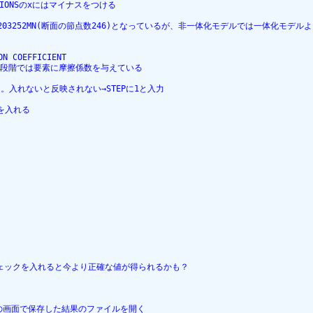
IONSのxにはマイナスをつける
000203252MN(断面の節点数246)となっているが、非一体化モデルでは一体化モデル
ON COEFFICIENT
ク→現段階では要素に摩擦係数を与えている
入れる。入れないと反映されない→STEPに1と入力
クを入れる
AIN、ここにチェックを入れると今より正確な値が得られるかも？
ultの画面で保存した結果のファイルを開く