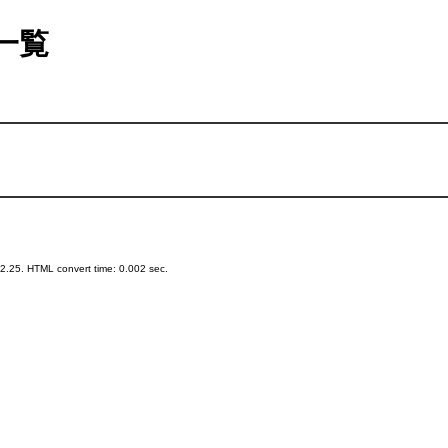
一覧
.25. HTML convert time: 0.002 sec.