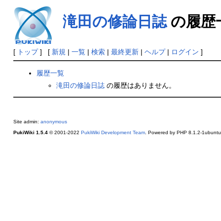
滝田の修論日誌
の履歴
[
トップ
] [
新規
|
一覧
|
検索
|
最終更新
|
ヘルプ
|
ログイン
]
履歴一覧
滝田の修論日誌
の履歴はありません。
Site admin:
anonymous
PukiWiki 1.5.4
© 2001-2022
PukiWiki Development Team
. Powered by PHP 8.1.2-1ubuntu2