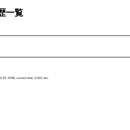
歴一覧
.25. HTML convert time: 0.022 sec.