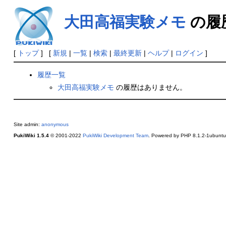
大田高福実験メモ
の履
[
トップ
] [
新規
|
一覧
|
検索
|
最終更新
|
ヘルプ
|
ログイン
]
履歴一覧
大田高福実験メモ
の履歴はありません。
Site admin:
anonymous
PukiWiki 1.5.4
© 2001-2022
PukiWiki Development Team
. Powered by PHP 8.1.2-1ubuntu2