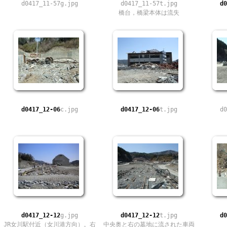
d0417_11-57g.jpg
d0417_11-57t.jpg
d0
橋台，橋梁本体は流失
d0417_12-06
c.jpg
d0417_12-06
t.jpg
d0
d0417_12-12
g.jpg
d0417_12-12
t.jpg
d0
JR女川駅付近（女川港方向）。右
中央奥と右の墓地に流された車両