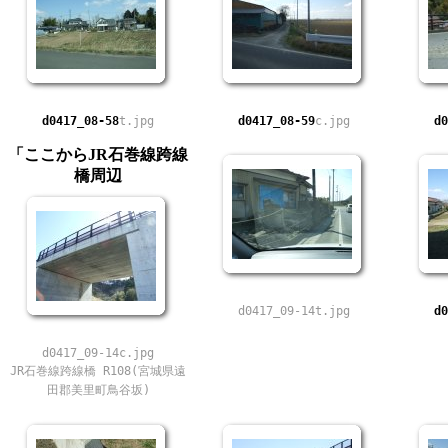
d0417_08-58
t.jpg
d0417_08-59
c.jpg
d0
「ここからJR石巻線跨線
橋周辺
d0417_09-14t.jpg
d0
d0417_09-14c.jpg
JR石巻線跨線橋 R108(宮城県遠
田郡美里町鳥谷坂)