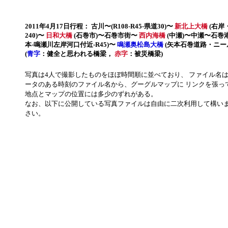
2011年4月17日行程： 古川〜(R108-R45-県道30)〜
新北上大橋
(右岸
240)〜
日和大橋
(石巻市)〜石巻市街〜
西内海橋
(中瀬)〜中瀬〜石巻港〜
本-鳴瀬川左岸河口付近-R45)〜
鳴瀬奥松島大橋
(矢本石巻道路・ニー
(
青字
：健全と思われる橋梁，
赤字
：被災橋梁)
写真は4人で撮影したものをほぼ時間順に並べており、 ファイル名は、 d(日
ータのある時刻のファイル名から、グーグルマップに リンクを張って
地点とマップの位置には多少のずれがある。
なお、以下に公開している写真ファイルは自由に二次利用して構いま
さい。