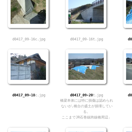
d0417_09-16c.jpg
d0417_09-16t.jpg
d0
d0417_09-18
c.jpg
d0417_09-20
t.jpg
d0
橋梁本体には特に損傷は認められ
ないが,橋台の盛土が損壊してい
る。
ここまでJR石巻線跨線橋周辺」