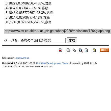
ページ名:
Site admin:
anonymous
PukiWiki 1.5.4
© 2001-2022
PukiWiki Development Team
. Powered by PHP 8.1.2-
1ubuntu2.25. HTML convert time: 0.006 sec.