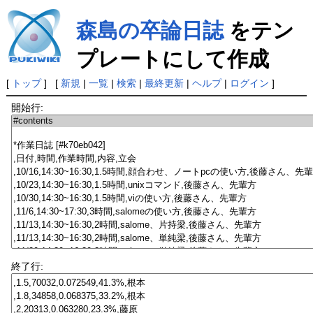
森島の卒論日誌
をテン
プレートにして作成
[
トップ
] [
新規
|
一覧
|
検索
|
最終更新
|
ヘルプ
|
ログイン
]
開始行:
終了行: