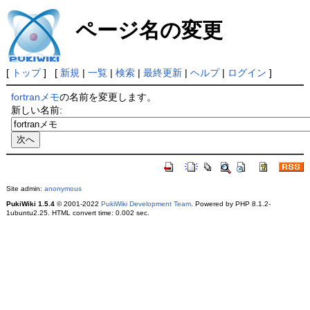
ページ名の変更
[
トップ
] [
新規
|
一覧
|
検索
|
最終更新
|
ヘルプ
|
ログイン
]
fortranメモ
の名前を変更します。
新しい名前:
Site admin:
anonymous
PukiWiki 1.5.4
© 2001-2022
PukiWiki Development Team
. Powered by PHP 8.1.2-
1ubuntu2.25. HTML convert time: 0.002 sec.