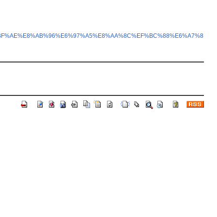
%BB%E4%BF%AE%E8%AB%96%E6%97%A5%E8%AA%8C%EF%BC%88%E6%A7%8