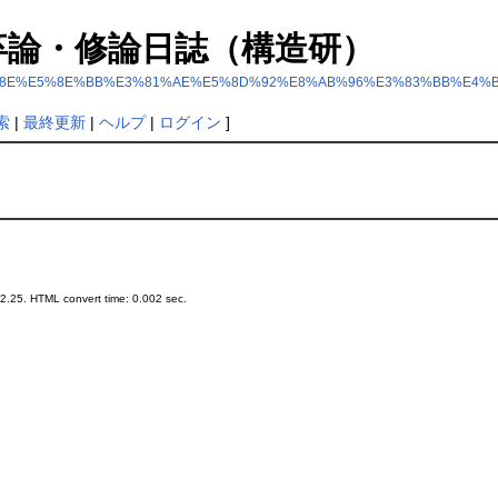
 過去の卒論・修論日誌（構造研）
ukiwiki/?%E9%81%8E%E5%8E%BB%E3%81%AE%E5%8D%92%E8%AB%96%E3%83
索
|
最終更新
|
ヘルプ
|
ログイン
]
.25. HTML convert time: 0.002 sec.