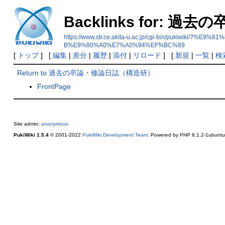
Backlinks for:
https://www.str.ce.akita-u.ac.jp/cgi-bin/p
B%E9%80%A0%E7%A0%94%EF%BC%89
[
トップ
] [
編集
|
差分
|
履歴
|
添付
|
リロード
] [
新規
|
一覧
|
検
Return to 過去の卒論・修論日誌（構造研）
FrontPage
Site admin:
anonymous
PukiWiki 1.5.4
© 2001-2022
PukiWiki Development Team
. Powered by PHP 8.1.2-1ubuntu2