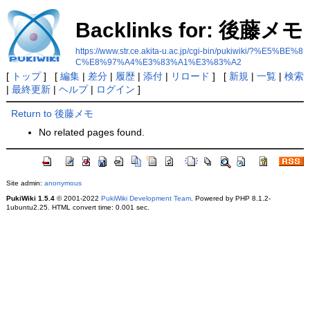
Backlinks for: 後藤メモ
https://www.str.ce.akita-u.ac.jp/cgi-bin/pukiwiki/?%E5%BE%8
C%E8%97%A4%E3%83%A1%E3%83%A2
[
トップ
] [
編集
|
差分
|
履歴
|
添付
|
リロード
] [
新規
|
一覧
|
検索
|
最終更新
|
ヘルプ
|
ログイン
]
Return to 後藤メモ
No related pages found.
Site admin:
anonymous
PukiWiki 1.5.4
© 2001-2022
PukiWiki Development Team
. Powered by PHP 8.1.2-
1ubuntu2.25. HTML convert time: 0.001 sec.