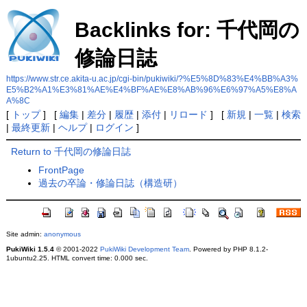
Backlinks for: 千代岡の
修論日誌
https://www.str.ce.akita-u.ac.jp/cgi-bin/pukiwiki/?%E5%8D%83%E4%BB%A3%
E5%B2%A1%E3%81%AE%E4%BF%AE%E8%AB%96%E6%97%A5%E8%A
A%8C
[
トップ
] [
編集
|
差分
|
履歴
|
添付
|
リロード
] [
新規
|
一覧
|
検索
|
最終更新
|
ヘルプ
|
ログイン
]
Return to 千代岡の修論日誌
FrontPage
過去の卒論・修論日誌（構造研）
Site admin:
anonymous
PukiWiki 1.5.4
© 2001-2022
PukiWiki Development Team
. Powered by PHP 8.1.2-
1ubuntu2.25. HTML convert time: 0.000 sec.