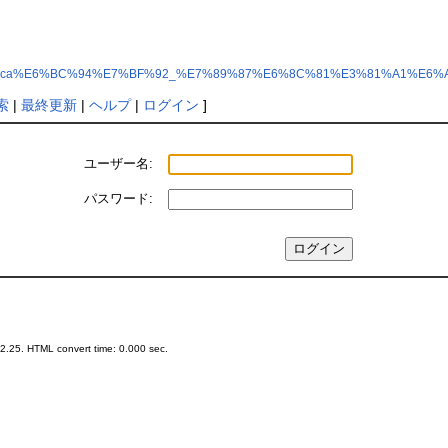
iki/?Salome-Meca%E6%BC%94%E7%BF%92_%E7%89%87%E6%8C%81%E3%81%A1%E
索
|
最終更新
|
ヘルプ
|
ログイン
]
ユーザー名:
パスワード:
.25. HTML convert time: 0.000 sec.