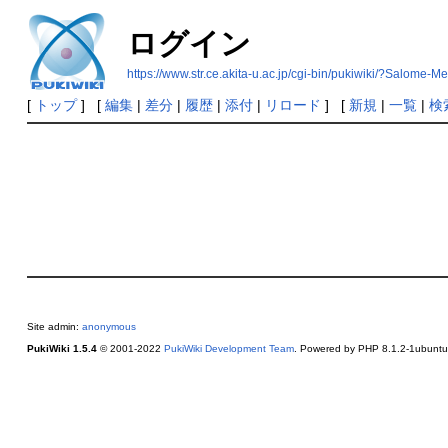
ログイン
https://www.str.ce.akita-u.ac.jp/cgi-bin/pukiw
[
トップ
] [
編集
|
差分
|
履歴
|
添付
|
リロード
] [
新規
|
一覧
|
検
Site admin:
anonymous
PukiWiki 1.5.4
© 2001-2022
PukiWiki Development Team
. Powered by PHP 8.1.2-1ubuntu2