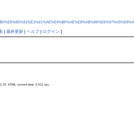
wiki/?%E7%94%B0%E6%9D%91%E3%81%AE%E4%BF%AE%E8%AB%96%E6%97%A5%E8
索
|
最終更新
|
ヘルプ
|
ログイン
]
.25. HTML convert time: 0.011 sec.