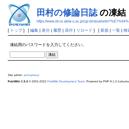
田村の修論日誌
の凍結
https://www.str.ce.akita-u.ac.jp/cgi-bin/puki
[
トップ
] [
編集
|
差分
|
履歴
|
添付
|
リロード
] [
新規
|
一覧
|
検
凍結用のパスワードを入力してください。
Site admin:
anonymous
PukiWiki 1.5.4
© 2001-2022
PukiWiki Development Team
. Powered by PHP 8.1.2-1ubuntu2