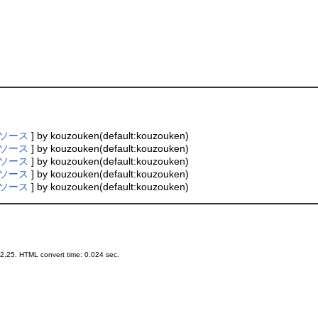
ソース
] by kouzouken(default:kouzouken)
ソース
] by kouzouken(default:kouzouken)
ソース
] by kouzouken(default:kouzouken)
ソース
] by kouzouken(default:kouzouken)
ソース
] by kouzouken(default:kouzouken)
.25. HTML convert time: 0.024 sec.