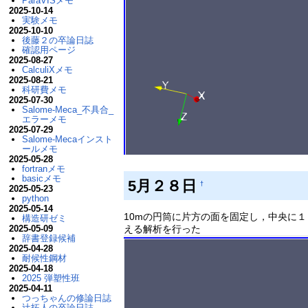
ParaVISメモ
2025-10-14
実験メモ
2025-10-10
後藤２の卒論日誌
確認用ページ
2025-08-27
CalculiXメモ
2025-08-21
科研費メモ
2025-07-30
Salome-Meca_不具合_
エラーメモ
2025-07-29
Salome-Mecaインスト
ールメモ
2025-05-28
fortranメモ
basicメモ
5月２８日
†
2025-05-23
python
2025-05-14
10mの円筒に片方の面を固定し，中央に
構造研ゼミ
える解析を行った
2025-05-09
辞書登録候補
2025-04-28
耐候性鋼材
2025-04-18
2025 弾塑性班
2025-04-11
つっちゃんの修論日誌
辻拓人の卒論日誌