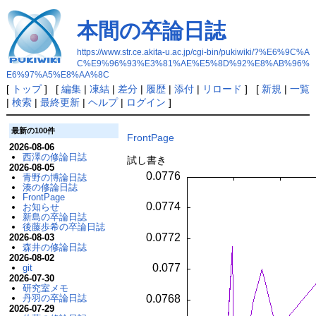
本間の卒論日誌
https://www.str.ce.akita-u.ac.jp/cgi-bin/pukiwiki/?%E6%9C%A
C%E9%96%93%E3%81%AE%E5%8D%92%E8%AB%96%
E6%97%A5%E8%AA%8C
[
トップ
] [
編集
|
凍結
|
差分
|
履歴
|
添付
|
リロード
] [
新規
|
一覧
|
検索
|
最終更新
|
ヘルプ
|
ログイン
]
最新の100件
FrontPage
2026-08-06
西澤の修論日誌
試し書き
2026-08-05
青野の博論日誌
湊の修論日誌
FrontPage
お知らせ
新島の卒論日誌
後藤歩希の卒論日誌
2026-08-03
森井の修論日誌
2026-08-02
git
2026-07-30
研究室メモ
丹羽の卒論日誌
2026-07-29