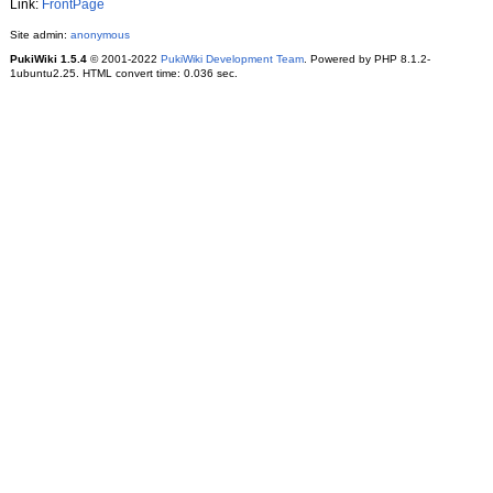
Link:
FrontPage
Site admin:
anonymous
PukiWiki 1.5.4
© 2001-2022
PukiWiki Development Team
. Powered by PHP 8.1.2-
1ubuntu2.25. HTML convert time: 0.036 sec.