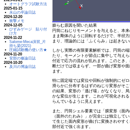
オートグラフ試験方法
2025-01-15
永山の卒論日誌
2024-12-20
衝撃メモ
膨らむ原因を聞いた結果
2024-12-05
ひずみゲージ 貼り付
円筒にねじりモーメントを与えると、本来
け方
まま剛体のように回転するだけで、半径方
2024-11-22
まり、理論的には「ふくらみ」は起きない
Salome-Meca演習_片
持ち梁(2021)
圧縮試験機の使い方★
しかし実際の有限要素解析では、円筒の端
2024-11-20
たり、モーメントが節点に集中して与えら
安部の修論日誌
付近で応力の流れが乱れます。このとき、
2024-10-20
断だけでは収まらず、一部が曲げ変形や面
及川の博論日誌
ます。
特に固定端では変位や回転が強制的にゼロ
滑らかに分布するはずのねじり変形がそこ
の結果、変形の「逃げ場」がなくなり、局
かな変位が生じます。これが可視化される
らんでいるように見えます。
また、円筒シェル要素では「膜変形（面内
（面外のたわみ）」が完全には独立してい
て生じた面内変形が曲げに変換されやすく
部付近で強く出ます。