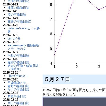
西澤の卒論日記
2026-04-21
梶原の修論日誌
2026-03-25
湊の卒論日誌
2026-03-24
森井の卒論日誌2
2026-03-22
Salome-Meca ビーム要
素
2026-03-19
gimpメモ
2026-03-18
salome-meca 接触解析
メモ その２
2026-03-17
米谷の卒論日誌
2026-03-09
服部の修論日誌
過去の卒論・修論日誌
（構造研）
2026-02-25
LibreOfficeメモ
５月２７日
†
2026-02-20
卒論修論メモ
青野の修論日誌
松田の卒論日誌
10mの円筒に片方の面を固定し，片方の
2026-02-16
を与える解析を行った
真庭卒論日誌
2026-02-12
岡田の修論日誌